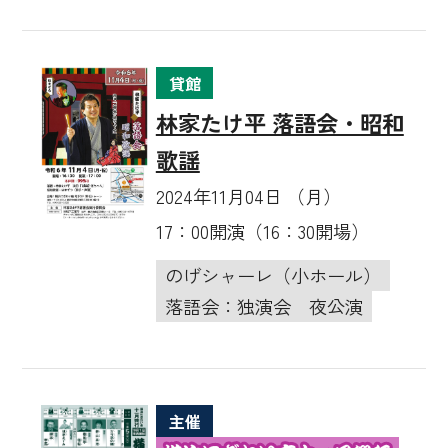
貸館
林家たけ平 落語会・昭和
歌謡
2024年11月04日 （月）
17：00開演（16：30開場）
のげシャーレ（小ホール）
落語会：独演会
夜公演
主催