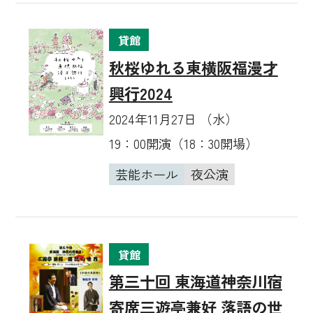
貸館
秋桜ゆれる東横阪福漫才
興行2024
2024年11月27日 （水）
19：00開演（18：30開場）
芸能ホール
夜公演
貸館
第三十回 東海道神奈川宿
寄席三遊亭兼好 落語の世