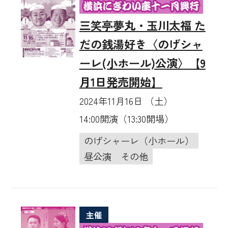
三笑亭夢丸・玉川太福 た
だの銭湯好き〈のげシャ
ーレ(小ホール)公演〉【9
月1日発売開始】
2024年11月16日 （土）
14:00開演（13:30開場）
のげシャーレ（小ホール）
昼公演
その他
主催