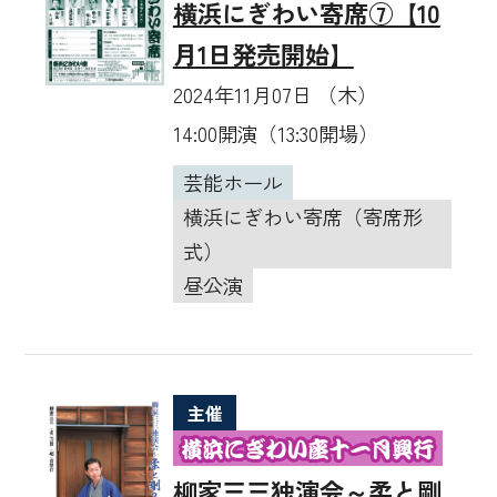
横浜にぎわい寄席⑦【10
月1日発売開始】
2024年11月07日 （木）
14:00開演（13:30開場）
芸能ホール
横浜にぎわい寄席（寄席形
式）
昼公演
主催
柳家三三独演会～柔と剛