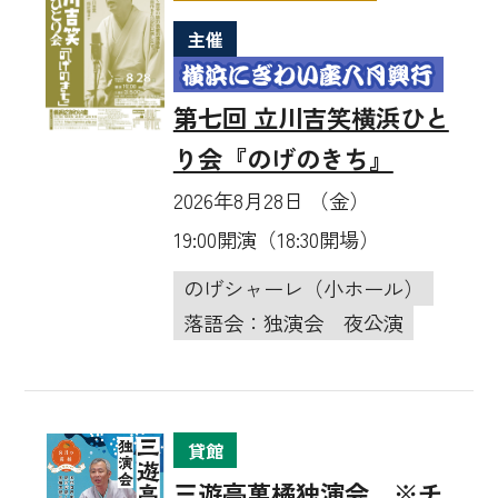
主催
第七回 立川吉笑横浜ひと
り会『のげのきち』
2026年8月28日 （金）
19:00開演（18:30開場）
のげシャーレ（小ホール）
落語会：独演会
夜公演
貸館
三遊亭萬橘独演会 ※チ