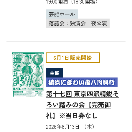
19:00開演（18:30開場）
芸能ホール
落語会：独演会
夜公演
6月1日販売開始
主催
第十七回 東京四派精鋭そ
ろい踏みの会【完売御
礼】※当日券なし
2026年8月13日 （木）