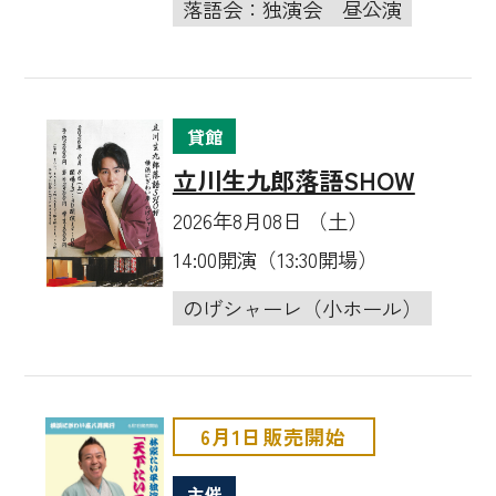
落語会：独演会
昼公演
貸館
立川生九郎落語SHOW
2026年8月08日 （土）
14:00開演（13:30開場）
のげシャーレ（小ホール）
6月1日販売開始
主催