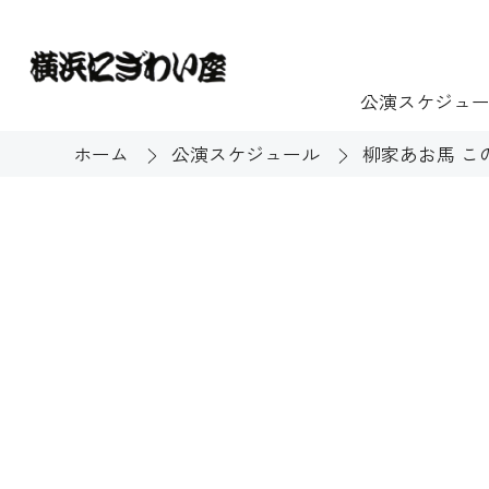
公演スケジュ
ホーム
公演スケジュール
柳家あお馬 こ
チケット
ご利用案内
施設貸出
もっと楽し
団体のお客様へ
開館時間・休館
利用料金
展示
購入方法
む
大衆芸能
バリアフリー対
芸能散歩