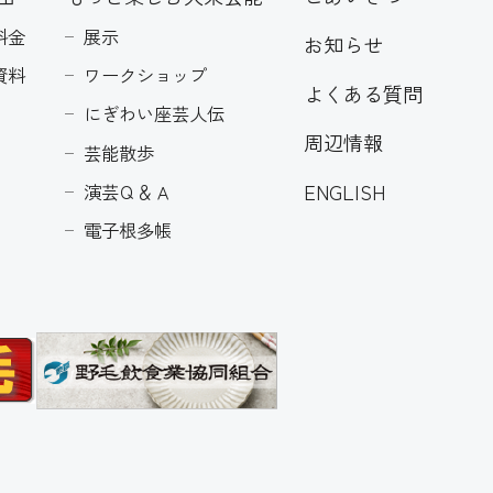
料金
展示
お知らせ
資料
ワークショップ
よくある質問
にぎわい座芸人伝
周辺情報
芸能散歩
ENGLISH
演芸Ｑ＆Ａ
電子根多帳