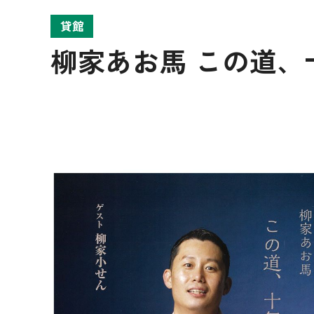
貸館
柳家あお馬 この道、