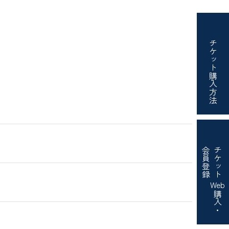
チケット
購入方法
会員登録
チケット
）
Web
購入・
）