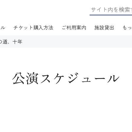
ール
チケット購入方法
ご利用案内
施設貸出
も
の道、十年
公演スケジュール
日・アクセス
フロアマップ
施設資料
ワークショップ
応
無線LAN(Wi-Fi)利用案内
演芸Ｑ＆Ａ