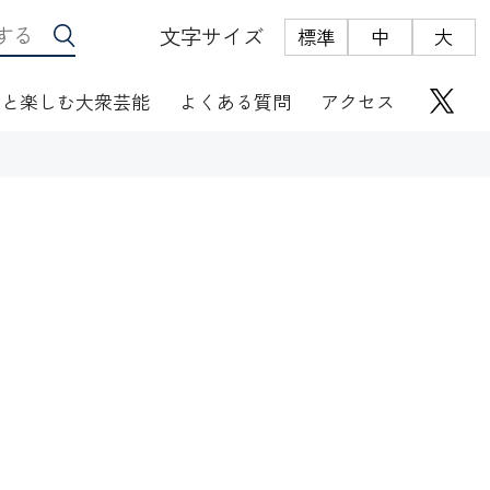
文字サイズ
標準
中
大
っと楽しむ大衆芸能
よくある質問
アクセス
座席表
にぎわい座芸人伝
オリジナルグッズ
電子根多帳