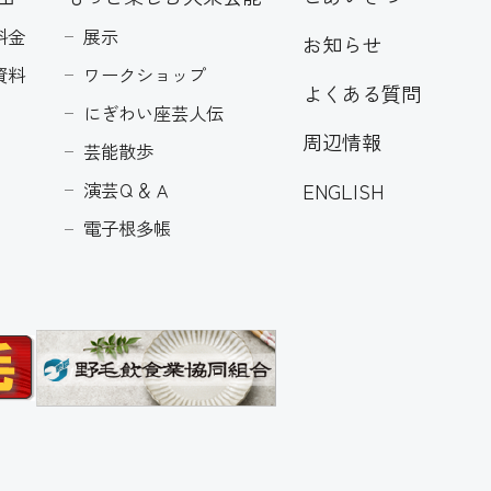
料金
展示
お知らせ
資料
ワークショップ
よくある質問
にぎわい座芸人伝
周辺情報
芸能散歩
ENGLISH
演芸Ｑ＆Ａ
電子根多帳