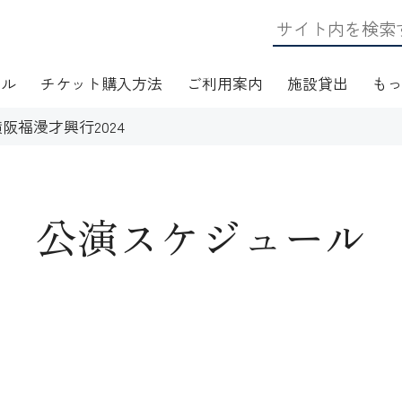
ール
チケット購入方法
ご利用案内
施設貸出
も
阪福漫才興行2024
公演スケジュール
日・アクセス
フロアマップ
施設資料
ワークショップ
応
無線LAN(Wi-Fi)利用案内
演芸Ｑ＆Ａ