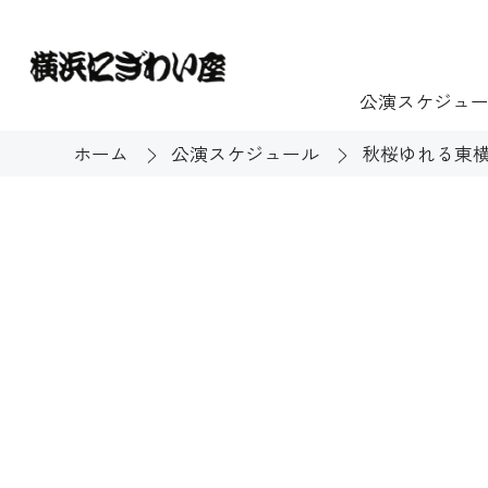
公演スケジュ
ホーム
公演スケジュール
秋桜ゆれる東横
チケット
ご利用案内
施設貸出
もっと楽し
団体のお客様へ
開館時間・休館
利用料金
展示
購入方法
む
大衆芸能
バリアフリー対
芸能散歩