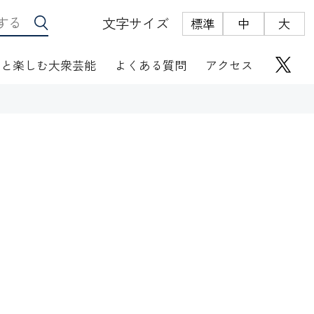
文字サイズ
標準
中
大
っと楽しむ大衆芸能
よくある質問
アクセス
座席表
にぎわい座芸人伝
オリジナルグッズ
電子根多帳