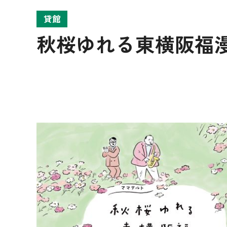
貸館
秋桜ゆれる東横阪福漫才