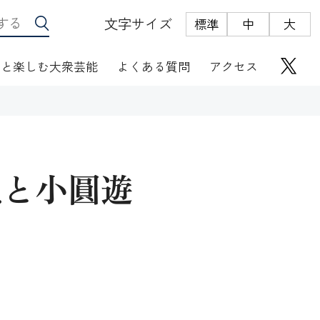
文字サイズ
標準
中
大
っと楽しむ大衆芸能
よくある質問
アクセス
丸と小圓遊
座席表
にぎわい座芸人伝
オリジナルグッズ
電子根多帳