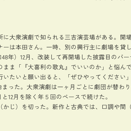
に大衆演劇で知られる三吉演芸場がある。開場は
ナーは本田さん。一時、別の興行主に劇場を貸
昭和48年）12月、改装して再開場した披露目の
のまま「『大喜利の歌丸』でいいのか」と悩ん
行いたいと願い出ると、「ぜひやってください
始まった。大衆演劇は一ヶ月ごとに劇団が替わり
月と12月を除く年５回のペースで続けた。
かじ）を切った。新作と古典では、口調や間（