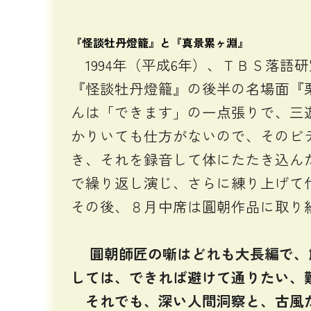
『怪談牡丹燈籠』と『真景累ヶ淵』
1994年（平成6年）、ＴＢＳ落語
『怪談牡丹燈籠』の後半の名場面『
んは「できます」の一点張りで、三
かりいても仕方がないので、そのビ
き、それを録音して体にたたき込んだ
で繰り返し演じ、さらに練り上げて
その後、８月中席は圓朝作品に取り
圓朝師匠の噺はどれも大長編で、
しては、できれば避けて通りたい、
それでも、深い人間洞察と、古風だ