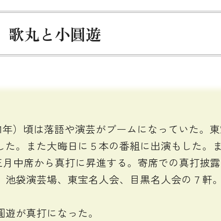
、歌丸と小圓遊
41年）頃は落語や演芸がブームになっていた。
した。また大晦日に５本の番組に出演もした。
年）三月中席から真打に昇進する。寄席での真打披
、池袋演芸場、東宝名人会、目黒名人会の７軒
。
圓遊が真打になった。