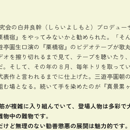
研究会の白井良幹（しらいよしもと）プロデュー
栗橋宿』をやってみないかと勧められた。「そ
遊亭圓生口演の『栗橋宿』のビデオテープが歌
デオを擦り切れるまで見て、テープを聴いたり
。そして、その年の８月、毎年トリを取っている
代表作と言われるまでに仕上げた。三遊亭圓朝の
組む場となる。続いて手を染めたのが『真景累
筋が複雑に入り組んでいて、登場人物は多彩で
難物中の難物です。
けど無理のない勧善懲悪の展開は魅力的です。