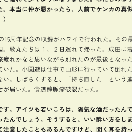
た。本当に仲が悪かったら、人前でケンカの真
』）
点」の15周年記念の収録がハワイで行われた。そ
国。歌丸たちは１、２日遅れて帰った。成田に
旅疲れかなと思いながら別れたのが最後となった
いた。小圓遊は仕事で山形に行っていて倒れた
ない。しばらくすると、「持ち直した」という連
せが届いた。食道静脈瘤破裂だった。
す。アイツも若いころは、陽気な酒だったんで
ったんでしょう。そうすると、いい酔い方をし
て注意したこともあるんですけど、聞く耳を持