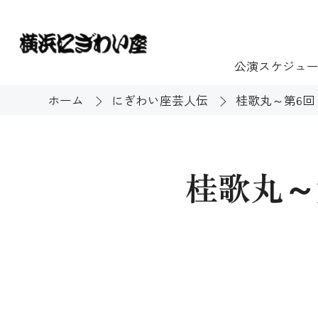
公演スケジュ
ホーム
にぎわい座芸人伝
桂歌丸～第6回
チケット
ご利用案内
施設貸出
もっと楽し
桂歌丸～
団体のお客様へ
開館時間・休館
利用料金
展示
購入方法
む
大衆芸能
バリアフリー対
芸能散歩