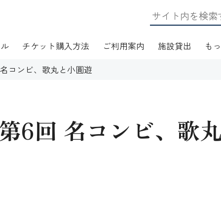
ール
チケット購入方法
ご利用案内
施設貸出
も
 名コンビ、歌丸と小圓遊
第6回 名コンビ、歌
日・アクセス
フロアマップ
施設資料
ワークショップ
応
無線LAN(Wi-Fi)利用案内
演芸Ｑ＆Ａ