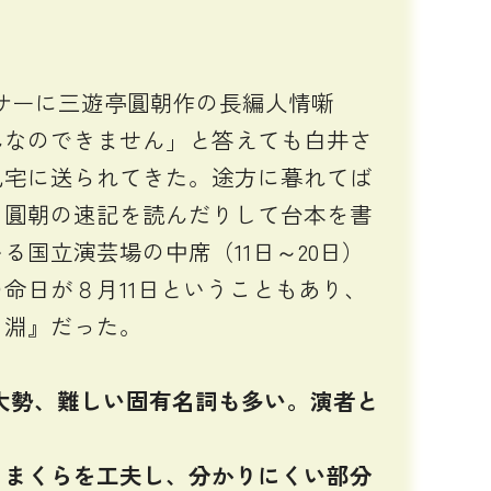
サーに三遊亭圓朝作の長編人情噺
んなのできません」と答えても白井さ
丸宅に送られてきた。途方に暮れてば
、圓朝の速記を読んだりして台本を書
国立演芸場の中席（11日～20日）
命日が８月11日ということもあり、
ヶ淵』だった。
大勢、難しい固有名詞も多い。演者と
まくらを工夫し、分かりにくい部分