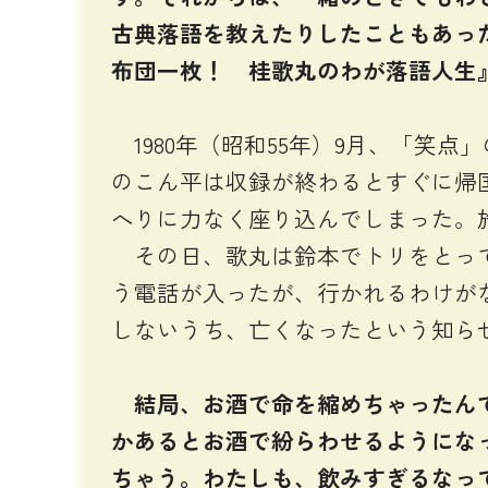
古典落語を教えたりしたこともあっ
布団一枚！ 桂歌丸のわが落語人生
1980年（昭和55年）9月、「笑
のこん平は収録が終わるとすぐに帰
へりに力なく座り込んでしまった。
その日、歌丸は鈴本でトリをとって
う電話が入ったが、行かれるわけが
しないうち、亡くなったという知ら
結局、お酒で命を縮めちゃったんで
かあるとお酒で紛らわせるようにな
ちゃう。わたしも、飲みすぎるなっ