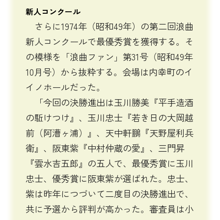
新人コンクール
さらに1974年（昭和49年）の第二回浪曲
新人コンクールで最優秀賞を獲得する。そ
の模様を「浪曲ファン」第31号（昭和49年
10月号）から抜粋する。会場は内幸町のイ
イノホールだった。
「今回の決勝進出は玉川勝美『平手造酒
の駈けつけ』、玉川忠士『若き日の大岡越
前（阿漕ヶ浦）』、天中軒鵬『天野屋利兵
衛』、阪東紫『中村仲蔵の愛』、三門昇
『雲水吉五郎』の五人で、最優秀賞に玉川
忠士、優秀賞に阪東紫が選ばれた。忠士、
紫は昨年につづいて二度目の決勝進出で、
共に予選から評判が高かった。審査員は小