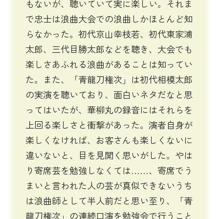
もないが、聴いていて実に楽しい。それま
で忠士は浪曲大会での浪曲しかほとんど知
らなかった。初代京山幸枝若、初代東家浦
太郎、三代目勝太郎などを聴き、大会でも
楽しさあふれる浪曲があることは知ってい
た。また、「青龍刀権次」は初代相模太郎
の実演を聴いており、面白いネタだなと思
ってはいたが、華柳丸の録音にはそれらを
上回る楽しさと衝撃があった。演者自身が
楽しくなければ、お客さんも楽しくないに
違いないと、目を見開く思いがした。やは
り寄席芸を勉強しなくては……、寄席でう
まいと言われた人の芸が真似できないうち
は浪曲師として半人前だと思い至り、「青
龍刀権次」の連続口演を勉強会で行うこと