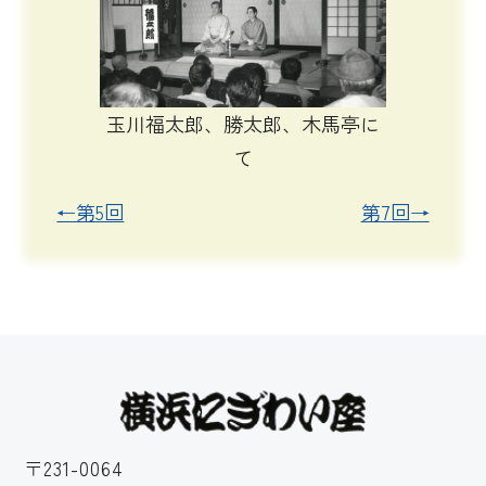
玉川福太郎、勝太郎、木馬亭に
て
←第5回
第7回→
〒231-0064