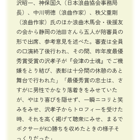
沢昭一、神保国久（日本浪曲協会事務局
長）、中川明徳（浪曲作家）、秩父重剛
（浪曲作家）氏のほか浪曲木馬会・後援友
の会から静岡の池田さんら五人が陪審員の
形で出席、参考意見を述べた。審査は全員
の口演終了後行われ、その間、昨年度最優
秀賞受賞の沢孝子が『会津の士魂』でご機
嫌をとり結び、表彰は十分間の休憩のあと
舞台で行われた」「最優秀賞の忠士は、さ
すがに男性でかなり落着きをみせていた
が、やはり喜びを隠せず、一瞬ニコリと笑
みをみせ、沢孝子からトロフィーを受けた
時、それを高く掲げて聴衆にみせ、まるで
ボクサーがKO勝ちを収めたときの様子そ
っくりだった」