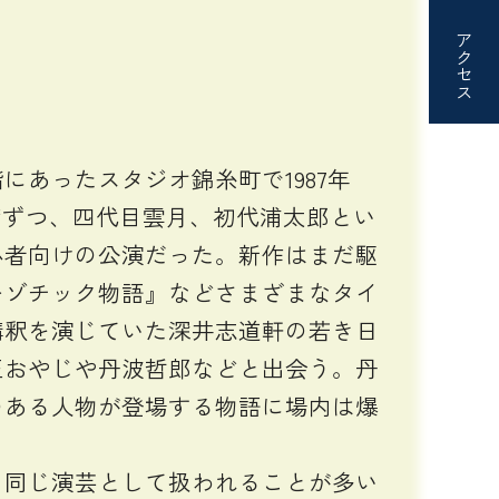
アクセス
あったスタジオ錦糸町で1987年
席ずつ、四代目雲月、初代浦太郎とい
心者向けの公演だった。新作はまだ駆
キゾチック物語』などさまざまなタイ
講釈を演じていた深井志道軒の若き日
玉おやじや丹波哲郎などと出会う。丹
のある人物が登場する物語に場内は爆
同じ演芸として扱われることが多い