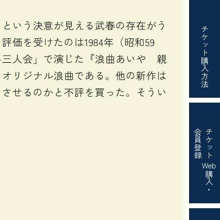
。
という決意が見える武春の存在がう
チケット
を受けたのは1984年（昭和59
み三人会」で演じた『浪曲あいや 親
購入方法
のオリジナル浪曲である。他の新作は
をさせるのかと不評を買った。そうい
会員登録
チケット
Web
購入・