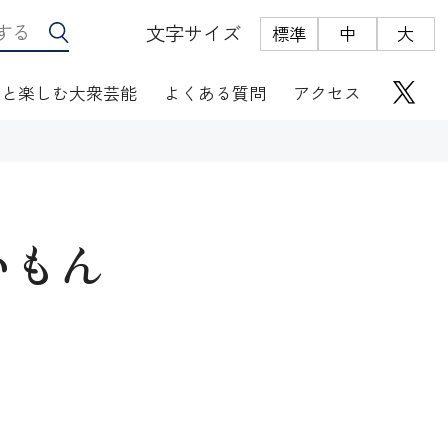
文字サイズ
標準
中
大
っと楽しむ大衆芸能
よくある質問
アクセス
いもん
座席表
にぎわい座芸人伝
オリジナルグッズ
電子根多帳