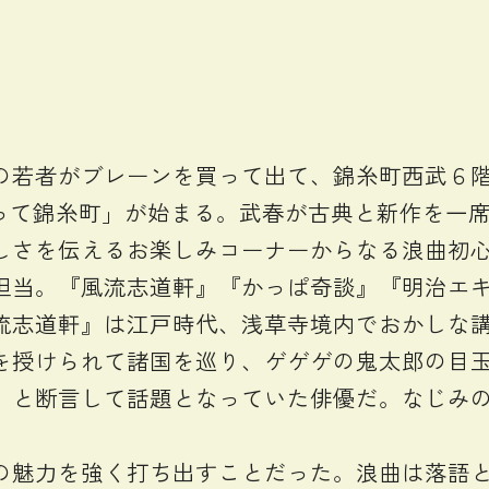
若者がブレーンを買って出て、錦糸町西武６階に
語って錦糸町」が始まる。武春が古典と新作を一
しさを伝えるお楽しみコーナーからなる浪曲初
担当。『風流志道軒』『かっぱ奇談』『明治エ
流志道軒』は江戸時代、浅草寺境内でおかしな
を授けられて諸国を巡り、ゲゲゲの鬼太郎の目
」と断言して話題となっていた俳優だ。なじみ
魅力を強く打ち出すことだった。浪曲は落語と