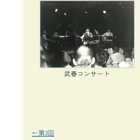
武春コンサート
←第3回