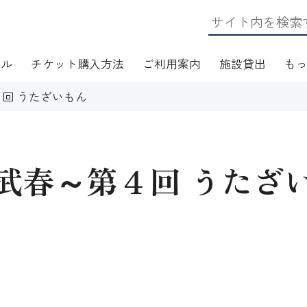
ール
チケット購入方法
ご利用案内
施設貸出
も
回 うたざいもん
武春～第４回 うたざ
日・アクセス
フロアマップ
施設資料
ワークショップ
応
無線LAN(Wi-Fi)利用案内
演芸Ｑ＆Ａ