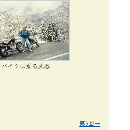
バイクに乗る武春
第5回→