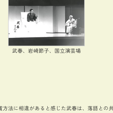
武春、岩崎節子、国立演芸場
方法に相違があると感じた武春は、落語との共