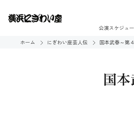
公演スケジュ
ホーム
にぎわい座芸人伝
国本武春～第４
チケット
ご利用案内
施設貸出
もっと楽し
国本
団体のお客様へ
開館時間・休館
利用料金
展示
購入方法
む
大衆芸能
バリアフリー対
芸能散歩