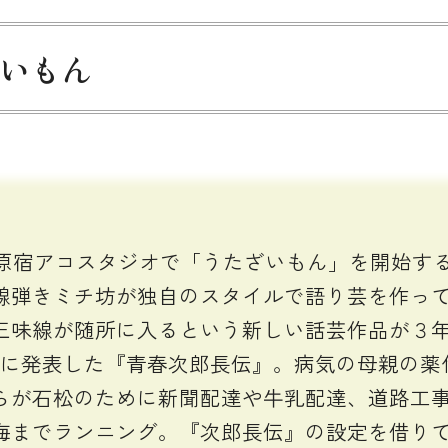
ざいもん
は原宿アコスタジオで「うたざいもん」を開始す
線弾きミチ坊が独自のスタイルで語り芸を作っ
三味線が随所に入るという新しい話芸作品が３
）12月に発表した『青春次郎長伝』。病気の母親の
らが石松のために新聞配達や牛乳配達、道路工
海までランニング。『次郎長伝』の設定を借り