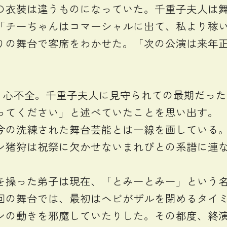
の衣装は違うものになっていた。千重子夫人は
「チーちゃんはコマーシャルに出て、私より稼
りの舞台で客席をわかせた。「次の公演は来年
。心不全。千重子夫人に見守られての最期だっ
ってください」と述べていたことを思い出す。
今の洗練された舞台芸能とは一線を画している
ン猪狩は祝祭に欠かせないまれびとの系譜に連
操った弟子は現在、「とみーとみー」という名
回の舞台では、最初はヘビがザルを閉めるタイ
ンの動きを邪魔していたりした。その都度、終