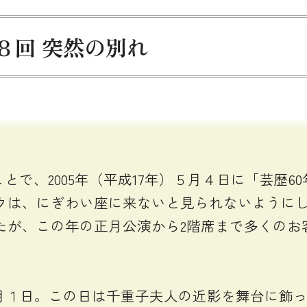
８回 突然の別れ
とで、2005年（平成17年）５月４日に「芸歴
ウは、にぎわい座に来ないと見られないように
たが、この年の正月公演から2階席まで多くのお
月１日。この日は千重子夫人の近影を舞台に飾