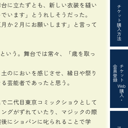
舞台に立たずとも、新しい衣装を縫い
チケット
いでいます」とうれしそうだった。
正月か２月にお願いします」と言って
購入方法
たという。舞台では常々、「歳を取っ
会員登録
チケット
。土のにおいを感じさせ、縁日や祭り
なる芸能者であったと思う。
Web
購入・
で二代目東京コミックショウとして
ミングがずれていたり、マジックの際
演後にショパンに叱られることで学