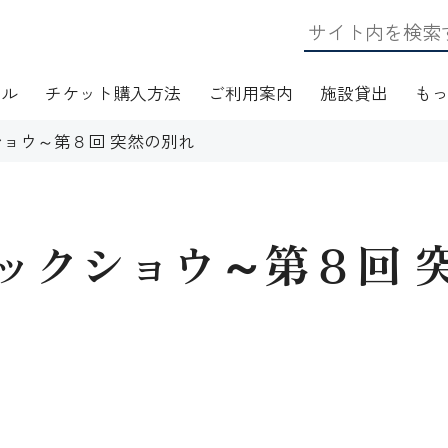
ール
チケット購入方法
ご利用案内
施設貸出
も
ョウ～第８回 突然の別れ
ックショウ～第８回 
日・アクセス
フロアマップ
施設資料
ワークショップ
応
無線LAN(Wi-Fi)利用案内
演芸Ｑ＆Ａ