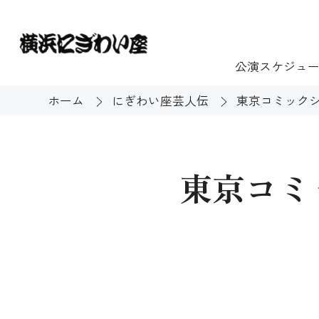
公演スケジュ
ホーム
にぎわい座芸人伝
東京コミックシ
チケット
ご利用案内
施設貸出
もっと楽し
東京コミ
団体のお客様へ
開館時間・休館
利用料金
展示
購入方法
む
大衆芸能
バリアフリー対
芸能散歩