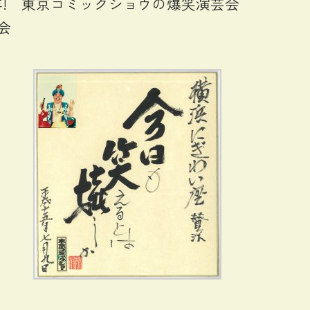
60年! 東京コミックショウの爆笑演芸会
芸会