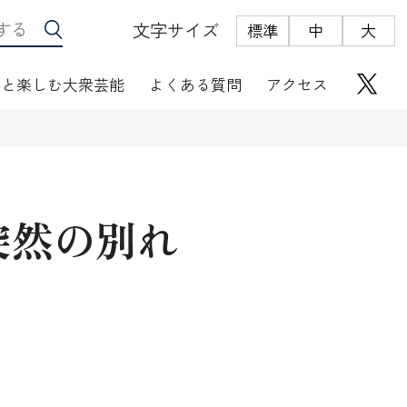
文字サイズ
標準
中
大
っと楽しむ大衆芸能
よくある質問
アクセス
突然の別れ
座席表
にぎわい座芸人伝
オリジナルグッズ
電子根多帳