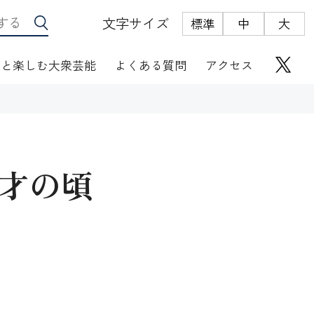
文字サイズ
標準
中
大
っと楽しむ大衆芸能
よくある質問
アクセス
才の頃
座席表
にぎわい座芸人伝
オリジナルグッズ
電子根多帳