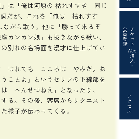
」は「俺は河原の 枯れすすき 同じ
歌詞だが、これを「俺は 枯れすす
しながら歌う。他に「勝って来るぞ
会員登録
チケット
銀座カンカン娘」も抜きながら歌い、
）の別れの名場面を漫才に仕上げてい
Web
購入・
 はれても こころは やみだ。お
いうことよ」というセリフの下線部を
たは へんせつねえ」となったり、
アクセス
りする。その後、客席からリクエスト
った様子が伝わってくる。