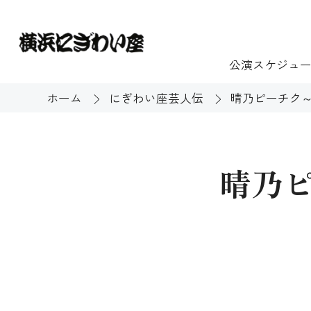
公演スケジュ
ホーム
にぎわい座芸人伝
晴乃ピーチク～
チケット
ご利用案内
施設貸出
もっと楽し
晴乃
団体のお客様へ
開館時間・休館
利用料金
展示
購入方法
む
大衆芸能
バリアフリー対
芸能散歩