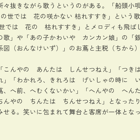
所々抜きながら歌うというのがある。「船頭小唄
この世では 花の咲かない 枯れすすき」という
の世では 花の 枯れすすき」とメロディも飛ば
の歌」や「あの子かわいや カンカン娘」の「
系図（おんなけいず）」のお蔦と主税（ちから
こんやの あんたは しんせつねえ」「つきは
れ」「わかれろ、きれろは げいしゃの時に 
蔦、へ前、へむくないかい」「へんやの へん
ちんやの ちんたは ちんせつねえ」となった
みせる。笑いに包まれて舞台と客席が一体とな