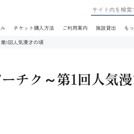
ール
チケット購入方法
ご利用案内
施設貸出
も
第1回人気漫才の頃
ピーチク～第1回人気漫
日・アクセス
フロアマップ
施設資料
ワークショップ
応
無線LAN(Wi-Fi)利用案内
演芸Ｑ＆Ａ