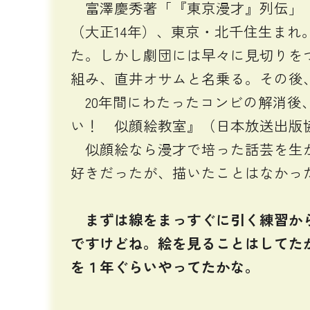
富澤慶秀著「『東京漫才』列伝」（東
（大正14年）、東京・北千住生ま
た。しかし劇団には早々に見切りをつ
組み、直井オサムと名乗る。その後
20年間にわたったコンビの解消後
い！ 似顔絵教室』（日本放送出版協
似顔絵なら漫才で培った話芸を生か
好きだったが、描いたことはなかっ
まずは線をまっすぐに引く練習か
ですけどね。絵を見ることはしてた
を１年ぐらいやってたかな。