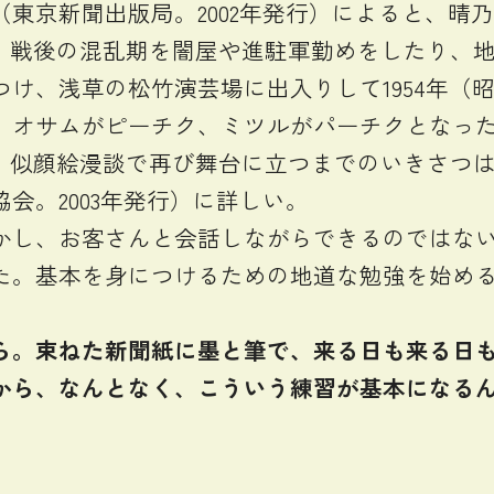
京新聞出版局。2002年発行）によると、晴乃ピ
れ。戦後の混乱期を闇屋や進駐軍勤めをしたり、
け、浅草の松竹演芸場に出入りして1954年（昭
、オサムがピーチク、ミツルがパーチクとなっ
、似顔絵漫談で再び舞台に立つまでのいきさつ
会。2003年発行）に詳しい。
し、お客さんと会話しながらできるのではない
た。基本を身につけるための地道な勉強を始め
ら。束ねた新聞紙に墨と筆で、来る日も来る日
から、なんとなく、こういう練習が基本になる