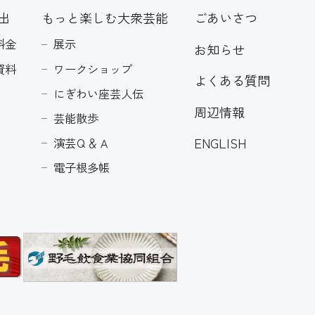
出
もっと楽しむ大衆芸能
ごあいさつ
料金
展示
お知らせ
資料
ワークショップ
よくある質問
にぎわい座芸人伝
周辺情報
芸能散歩
ENGLISH
演芸Ｑ＆Ａ
電子根多帳