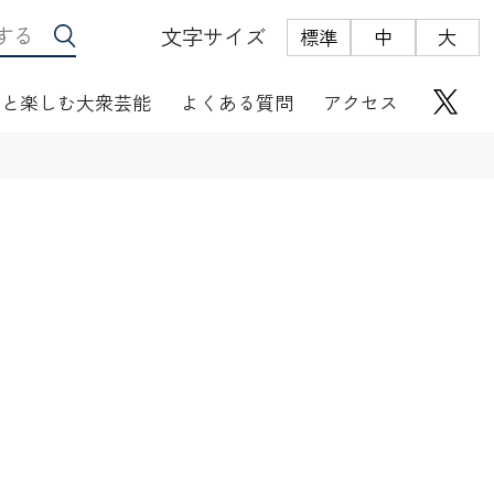
文字サイズ
標準
中
大
っと楽しむ大衆芸能
よくある質問
アクセス
座席表
にぎわい座芸人伝
オリジナルグッズ
電子根多帳