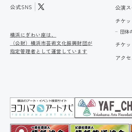
公式SNS
公演ス
チケッ
団体
横浜にぎわい座は、
（公財）横浜市芸術文化振
興財団が
チケッ
指定管理者として運営しています
アクセ