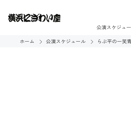
公演スケジュ
ホーム
公演スケジュール
らぶ平の一笑青
チケット
ご利用案内
施設貸出
もっと楽し
団体のお客様へ
開館時間・休館
利用料金
展示
購入方法
む
大衆芸能
バリアフリー対
芸能散歩