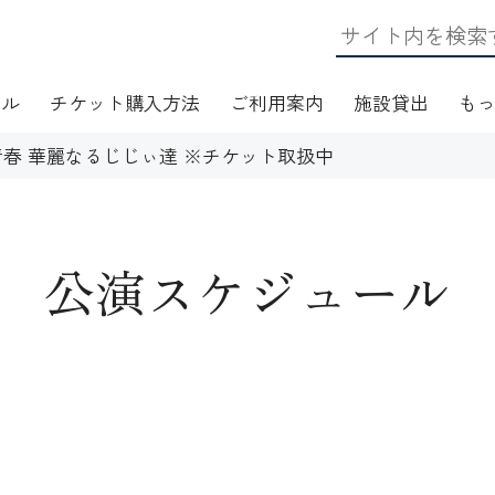
ール
チケット購入方法
ご利用案内
施設貸出
も
春 華麗なるじじぃ達 ※チケット取扱中
公演スケジュール
日・アクセス
フロアマップ
施設資料
ワークショップ
応
無線LAN(Wi-Fi)利用案内
演芸Ｑ＆Ａ