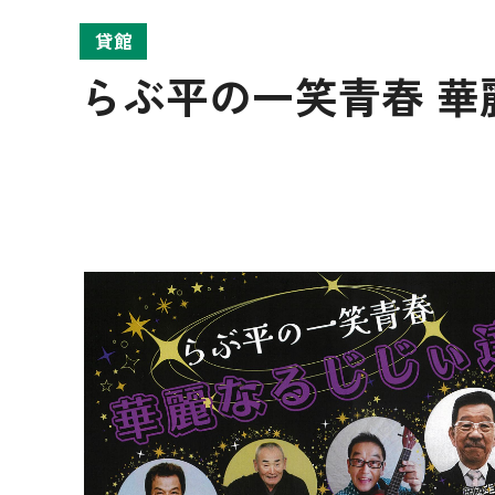
貸館
らぶ平の一笑青春 華