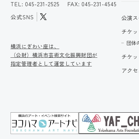
TEL:
045-231-2525
FAX: 045-231-4545
公式SNS
公演ス
チケッ
団体
横浜にぎわい座は、
（公財）横浜市芸術文化振
興財団が
チケッ
指定管理者として運営しています
アクセ