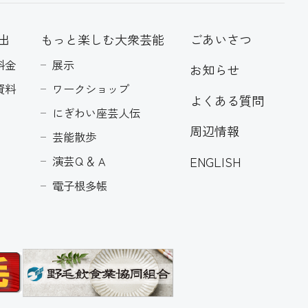
出
もっと楽しむ大衆芸能
ごあいさつ
料金
展示
お知らせ
資料
ワークショップ
よくある質問
にぎわい座芸人伝
周辺情報
芸能散歩
ENGLISH
演芸Ｑ＆Ａ
電子根多帳