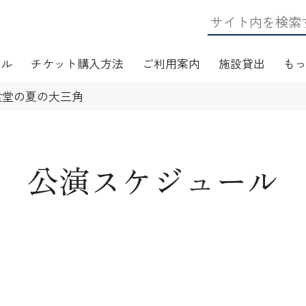
ール
チケット購入方法
ご利用案内
施設貸出
も
食堂の夏の大三角
公演スケジュール
日・アクセス
フロアマップ
施設資料
ワークショップ
応
無線LAN(Wi-Fi)利用案内
演芸Ｑ＆Ａ