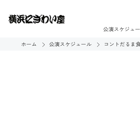
公演スケジュ
ホーム
公演スケジュール
コントだるま
チケット
ご利用案内
施設貸出
もっと楽し
団体のお客様へ
開館時間・休館
利用料金
展示
購入方法
む
大衆芸能
バリアフリー対
芸能散歩