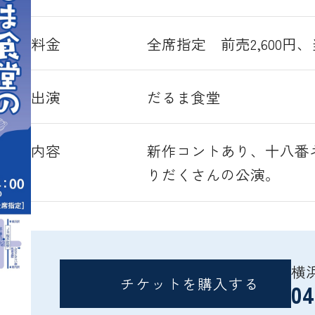
料金
全席指定 前売2,600円
出演
だるま食堂
内容
新作コントあり、十八番
りだくさんの公演。
横
チケットを購入する
04