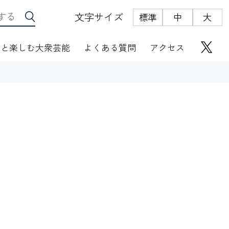
文字サイズ
標準
中
大
っと楽しむ大衆芸能
よくある質問
アクセス
座席表
にぎわい座芸人伝
オリジナルグッズ
電子根多帳