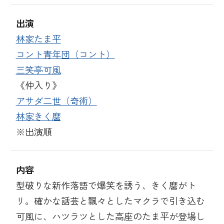
出演
林家たま平
コント青年団（コント）
三笑亭可風
《仲入り》
アサダ二世（奇術）
林家きく麿
※出演順
内容
型破りな新作落語で爆笑を誘う、きく麿がト
リ。確かな話芸と飄々としたマクラで引き込む
可風に、ハツラツとした高座のたま平が登場し