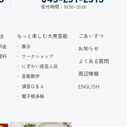
受付時間：10:00~20:00
出
もっと楽しむ大衆芸能
ごあいさつ
料金
展示
お知らせ
資料
ワークショップ
よくある質問
にぎわい座芸人伝
周辺情報
芸能散歩
ENGLISH
演芸Ｑ＆Ａ
電子根多帳