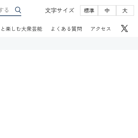
文字サイズ
標準
中
大
っと楽しむ大衆芸能
よくある質問
アクセス
座席表
にぎわい座芸人伝
オリジナルグッズ
電子根多帳