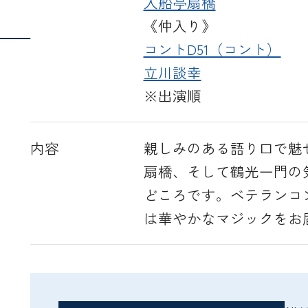
入船亭扇橋
《仲入り》
Next
コントD51（コント）
立川談幸
※出演順
内容
親しみのある語り口で魅
扇橋、そして鶴光一門の
どころです。ベテランコ
は華やかなマジックをお