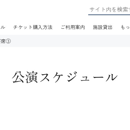
ール
チケット購入方法
ご利用案内
施設貸出
も
寄席③
公演スケジュール
日・アクセス
フロアマップ
施設資料
ワークショップ
応
無線LAN(Wi-Fi)利用案内
演芸Ｑ＆Ａ