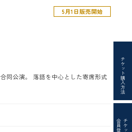
5月1日販売開始
チケット
 合同公演。 落語を中心とした寄席形式
購入方法
会員登録
チケット