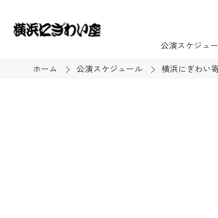
公演スケジュ
ホーム
公演スケジュール
横浜にぎわい
チケット
ご利用案内
施設貸出
もっと楽し
団体のお客様へ
開館時間・休館
利用料金
展示
購入方法
む
大衆芸能
バリアフリー対
芸能散歩