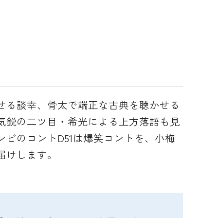
せる談幸、骨太で端正な古典を聴かせる
気鋭の二ツ目・希光による上方落語も見
ンビのコントD51は爆笑コントを、小梅
届けします。