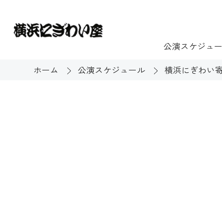
公演スケジュ
ホーム
公演スケジュール
横浜にぎわい
チケット
ご利用案内
施設貸出
もっと楽し
団体のお客様へ
開館時間・休館
利用料金
展示
購入方法
む
大衆芸能
バリアフリー対
芸能散歩