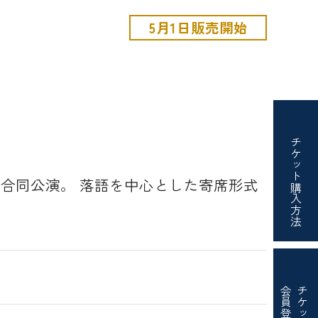
5月1日販売開始
チケット
 合同公演。 落語を中心とした寄席形式
購入方法
会員登録
チケット