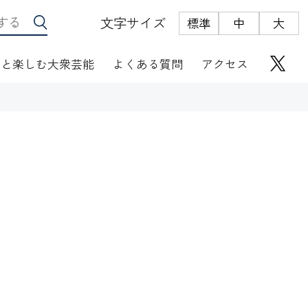
文字サイズ
標準
中
大
っと楽しむ大衆芸能
よくある質問
アクセス
座席表
にぎわい座芸人伝
オリジナルグッズ
電子根多帳