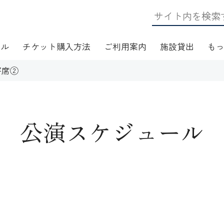
ール
チケット購入方法
ご利用案内
施設貸出
も
寄席②
公演スケジュール
日・アクセス
フロアマップ
施設資料
ワークショップ
応
無線LAN(Wi-Fi)利用案内
演芸Ｑ＆Ａ