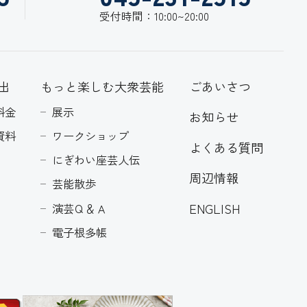
受付時間：10:00~20:00
出
もっと楽しむ大衆芸能
ごあいさつ
料金
展示
お知らせ
資料
ワークショップ
よくある質問
にぎわい座芸人伝
周辺情報
芸能散歩
ENGLISH
演芸Ｑ＆Ａ
電子根多帳