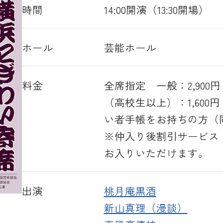
時間
14:00開演（13:30開場）
ホール
芸能ホール
料金
全席指定 一般：2,900円
（高校生以上）：1,600
い者手帳をお持ちの方（同
※仲入り後割引サービス：
お入りいただけます。
出演
桃月庵黒酒
新山真理（漫談）