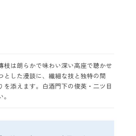
傳枝は朗らかで味わい深い高座で聴かせ
つとした漫談に、繊細な技と独特の間
りを添えます。白酒門下の俊英・二ツ目
い。