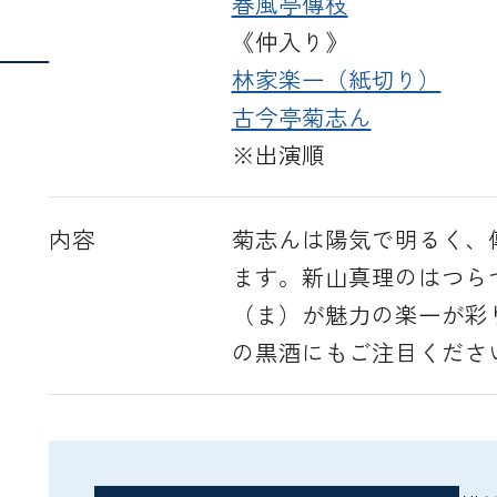
春風亭傳枝
《仲入り》
Next
林家楽一（紙切り）
古今亭菊志ん
※出演順
内容
菊志んは陽気で明るく、
ます。新山真理のはつら
（ま）が魅力の楽一が彩
の黒酒にもご注目くださ