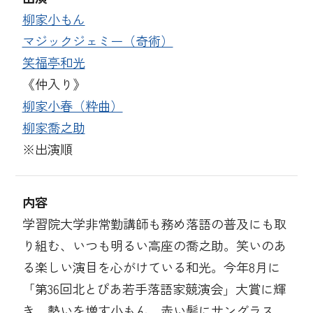
柳家小もん
マジックジェミー（奇術）
笑福亭和光
《仲入り》
柳家小春（粋曲）
柳家喬之助
※出演順
内容
学習院大学非常勤講師も務め落語の普及にも取
り組む、いつも明るい高座の喬之助。笑いのあ
る楽しい演目を心がけている和光。今年8月に
「第36回北とぴあ若手落語家競演会」大賞に輝
き、勢いを増す小もん。赤い髪にサングラス、