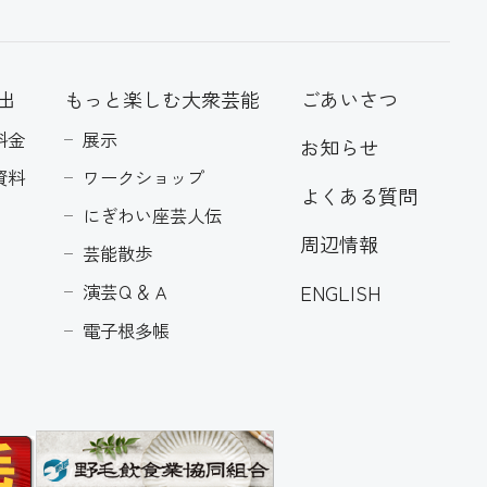
出
もっと楽しむ大衆芸能
ごあいさつ
料金
展示
お知らせ
資料
ワークショップ
よくある質問
にぎわい座芸人伝
周辺情報
芸能散歩
ENGLISH
演芸Ｑ＆Ａ
電子根多帳