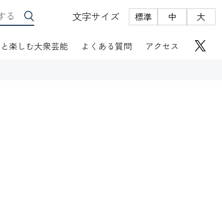
文字サイズ
標準
中
大
っと楽しむ大衆芸能
よくある質問
アクセス
座席表
にぎわい座芸人伝
オリジナルグッズ
電子根多帳