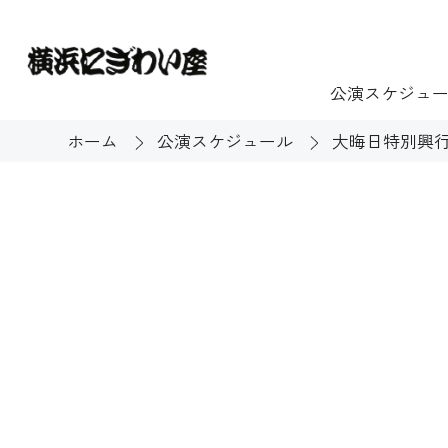
公演スケジュ
ホーム
公演スケジュール
大晦日特別興行
チケット
ご利用案内
施設貸出
もっと楽し
団体のお客様へ
開館時間・休館
利用料金
展示
購入方法
む
大衆芸能
バリアフリー対
芸能散歩