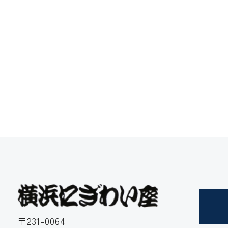
〒231-0064