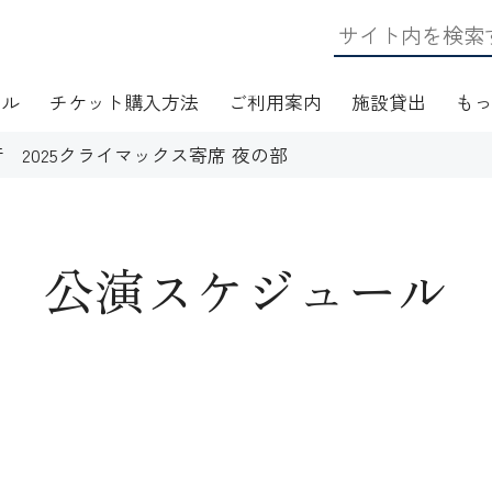
ール
チケット購入方法
ご利用案内
施設貸出
も
 2025クライマックス寄席 夜の部
公演スケジュール
日・アクセス
フロアマップ
施設資料
ワークショップ
応
無線LAN(Wi-Fi)利用案内
演芸Ｑ＆Ａ