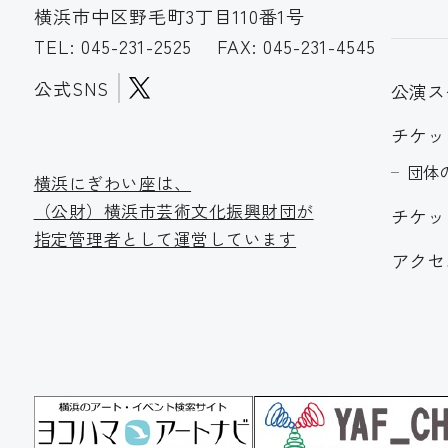
横浜市中区野毛町3丁目110番1号
TEL:
045-231-2525
FAX: 045-231-4545
公式SNS
公演ス
チケッ
団体
横浜にぎわい座は、
（公財）横浜市芸術文化振
興財団が
チケッ
指定管理者として運営しています
アクセ