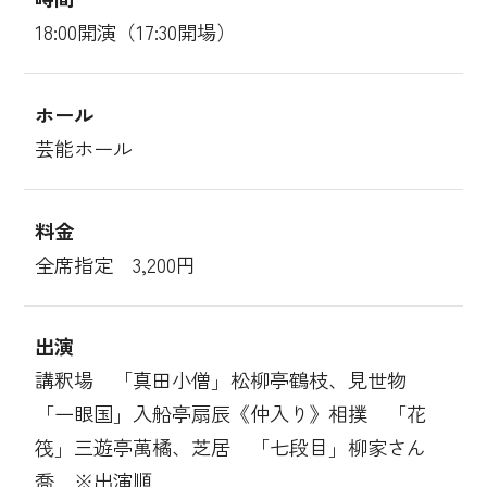
18:00開演（17:30開場）
ホール
芸能ホール
料金
全席指定 3,200円
出演
講釈場 「真田小僧」松柳亭鶴枝、見世物
「一眼国」入船亭扇辰《仲入り》相撲 「花
筏」三遊亭萬橘、芝居 「七段目」柳家さん
喬 ※出演順