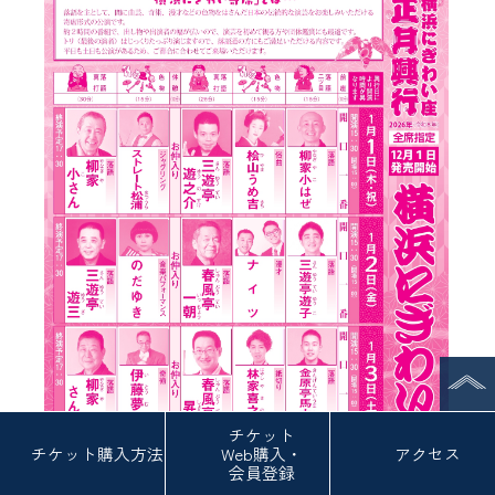
Previous
Next
チケット
チケット
購入方法
Web
購入・
アクセス
会員登録