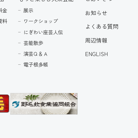
料金
展示
お知らせ
資料
ワークショップ
よくある質問
にぎわい座芸人伝
周辺情報
芸能散歩
ENGLISH
演芸Ｑ＆Ａ
電子根多帳