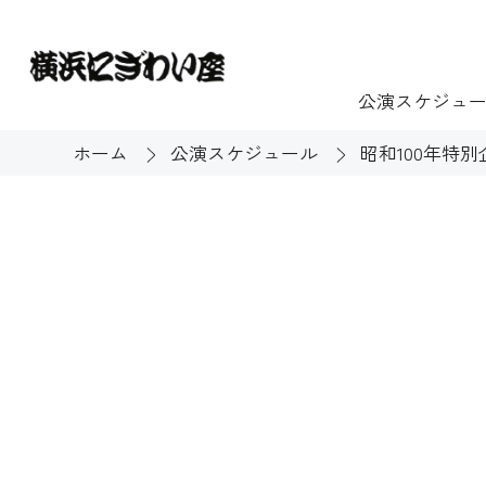
公演スケジュ
ホーム
公演スケジュール
昭和100年特
チケット
ご利用案内
施設貸出
もっと楽し
団体のお客様へ
開館時間・休館
利用料金
展示
購入方法
む
大衆芸能
バリアフリー対
芸能散歩