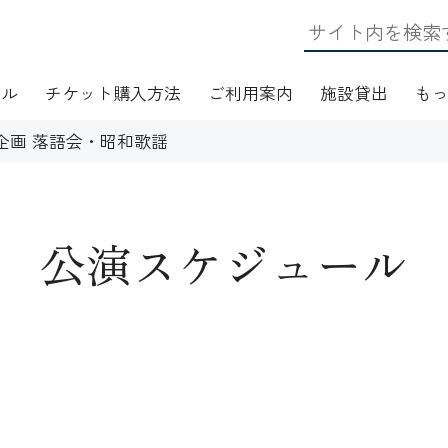
ール
チケット購入方法
ご利用案内
施設貸出
も
別企画 落語会・昭和歌謡
公演スケジュール
日・アクセス
フロアマップ
施設資料
ワークショップ
応
無線LAN(Wi-Fi)利用案内
演芸Ｑ＆Ａ