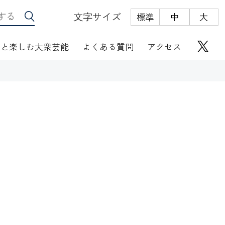
文字サイズ
標準
中
大
っと楽しむ大衆芸能
よくある質問
アクセス
座席表
にぎわい座芸人伝
オリジナルグッズ
電子根多帳