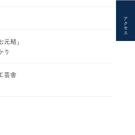
アクセス
七元結」
かり
工芸舎