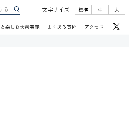
文字サイズ
標準
中
大
っと楽しむ大衆芸能
よくある質問
アクセス
座席表
にぎわい座芸人伝
オリジナルグッズ
電子根多帳