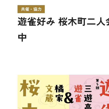
共催・協力
遊雀好み 桜木町二人
中