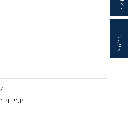
購入・
アクセス
プ
q.ne.jp