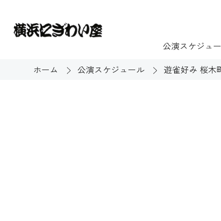
公演スケジュ
ホーム
公演スケジュール
遊雀好み 桜木
チケット
ご利用案内
施設貸出
もっと楽し
団体のお客様へ
開館時間・休館
利用料金
展示
購入方法
む
大衆芸能
バリアフリー対
芸能散歩