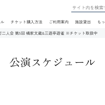
ール
チケット購入方法
ご利用案内
施設貸出
も
町二人会 第5回 橘家文蔵&三遊亭遊雀 ※チケット取扱中
公演スケジュール
日・アクセス
フロアマップ
施設資料
ワークショップ
応
無線LAN(Wi-Fi)利用案内
演芸Ｑ＆Ａ