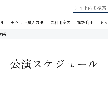
ール
チケット購入方法
ご利用案内
施設貸出
も
演祭
公演スケジュール
日・アクセス
フロアマップ
施設資料
ワークショップ
応
無線LAN(Wi-Fi)利用案内
演芸Ｑ＆Ａ