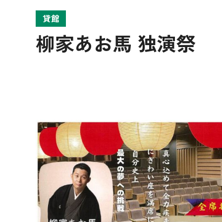
貸館
柳家あお馬 独演祭