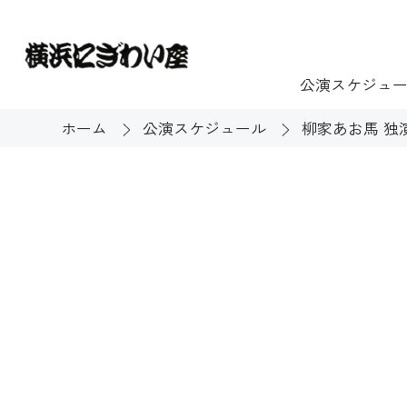
公演スケジュ
ホーム
公演スケジュール
柳家あお馬 独
チケット
ご利用案内
施設貸出
もっと楽し
団体のお客様へ
開館時間・休館
利用料金
展示
購入方法
む
大衆芸能
バリアフリー対
芸能散歩