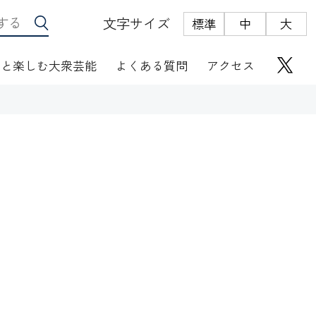
文字サイズ
標準
中
大
っと楽しむ大衆芸能
よくある質問
アクセス
座席表
にぎわい座芸人伝
オリジナルグッズ
電子根多帳