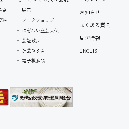
料金
展示
お知らせ
資料
ワークショップ
よくある質問
にぎわい座芸人伝
周辺情報
芸能散歩
ENGLISH
演芸Ｑ＆Ａ
電子根多帳