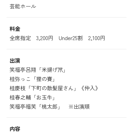
芸能ホール
料金
全席指定 3,200円 Under25割 2,100円
出演
笑福亭呂翔「米揚げ笊」
桂弥っこ「狸の賽」
桂慶枝「下町の散髪屋さん」《仲入》
桂春之輔「お玉牛」
笑福亭福笑「桃太郎」 ※出演順
内容