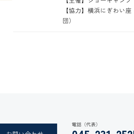
【主催】ショーキャンプ
【協力】横浜にぎわい座
団）
電話（代表）
045-231-252
お問い合わせ