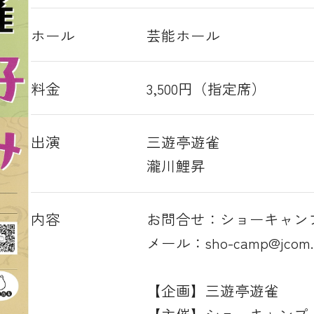
ホール
芸能ホール
料金
3,500円（指定席）
出演
三遊亭遊雀
瀧川鯉昇
内容
お問合せ：ショーキャン
メール：sho-camp@jcom.za
【企画】三遊亭遊雀