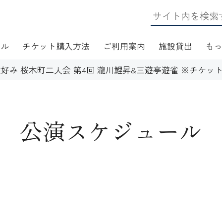
ール
チケット購入方法
ご利用案内
施設貸出
も
遊雀好み 桜木町二人会 第4回 瀧川鯉昇&三遊亭遊雀 ※チケッ
公演スケジュール
日・アクセス
フロアマップ
施設資料
ワークショップ
応
無線LAN(Wi-Fi)利用案内
演芸Ｑ＆Ａ