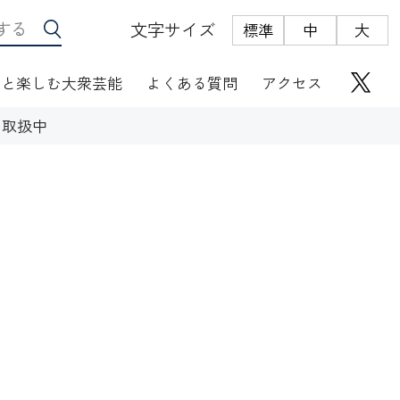
文字サイズ
標準
中
大
っと楽しむ大衆芸能
よくある質問
アクセス
ト取扱中
座席表
にぎわい座芸人伝
オリジナルグッズ
電子根多帳