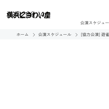
公演スケジュ
ホーム
公演スケジュール
[協力公演] 
チケット
ご利用案内
施設貸出
もっと楽し
団体のお客様へ
開館時間・休館
利用料金
展示
購入方法
む
大衆芸能
バリアフリー対
芸能散歩