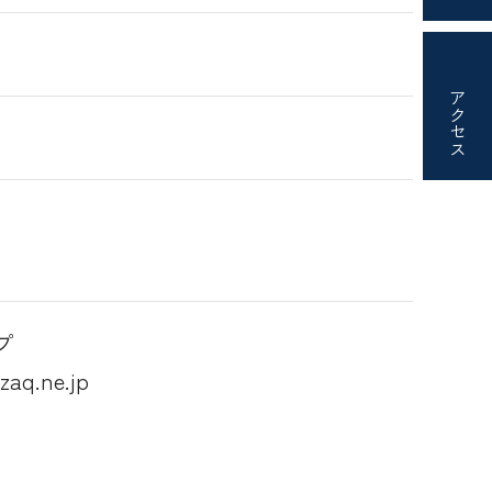
アクセス
プ
q.ne.jp