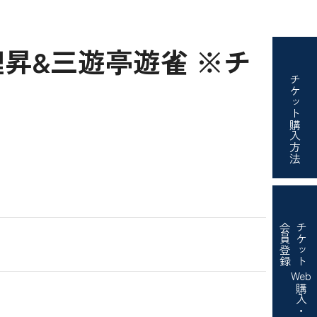
鯉昇&三遊亭遊雀 ※チ
チケット
購入方法
会員登録
チケット
Web
購入・