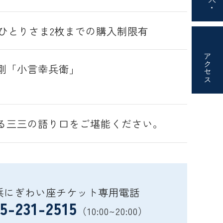
※おひとりさま2枚までの購入制限有
アクセス
剛「小言幸兵衛」
る三三の語り口をご堪能ください。
浜にぎわい座チケット専用電話
5-231-2515
（10:00~20:00）