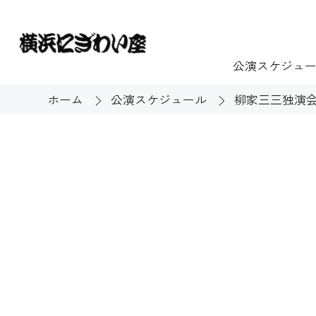
公演スケジュ
ホーム
公演スケジュール
柳家三三独演会～
チケット
ご利用案内
施設貸出
もっと楽し
団体のお客様へ
開館時間・休館
利用料金
展示
購入方法
む
大衆芸能
バリアフリー対
芸能散歩