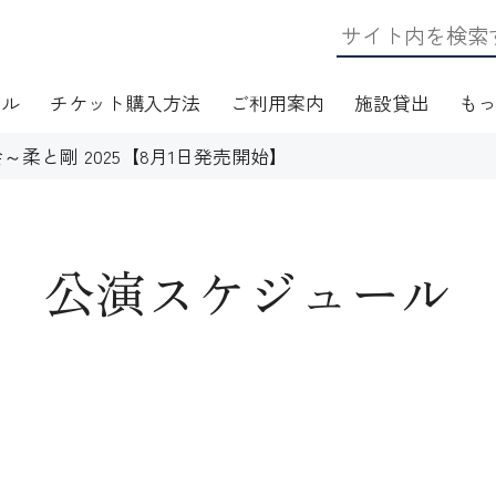
ール
チケット購入方法
ご利用案内
施設貸出
も
柔と剛 2025【8月1日発売開始】
公演スケジュール
日・アクセス
フロアマップ
施設資料
ワークショップ
応
無線LAN(Wi-Fi)利用案内
演芸Ｑ＆Ａ