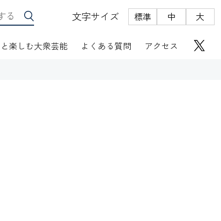
文字サイズ
標準
中
大
っと楽しむ大衆芸能
よくある質問
アクセス
座席表
にぎわい座芸人伝
オリジナルグッズ
電子根多帳