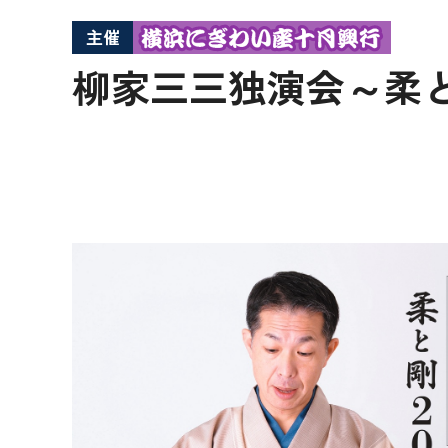
主催
柳家三三独演会～柔と剛