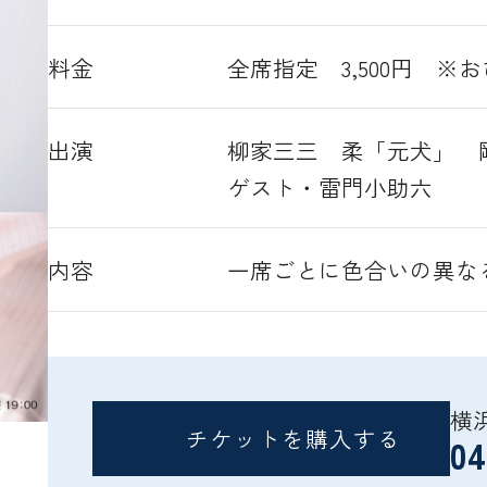
料金
全席指定 3,500円 
出演
柳家三三 柔「元犬」 
ゲスト・雷門小助六
内容
一席ごとに色合いの異な
横
チケットを購入する
04