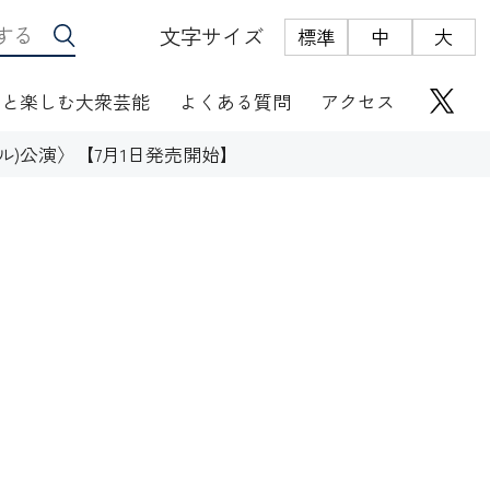
文字サイズ
標準
中
大
っと楽しむ大衆芸能
よくある質問
アクセス
)公演〉【7月1日発売開始】
座席表
にぎわい座芸人伝
オリジナルグッズ
電子根多帳