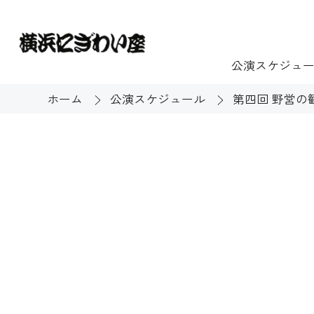
公演スケジュ
ホーム
公演スケジュール
第四回 野営の
チケット
ご利用案内
施設貸出
もっと楽し
団体のお客様へ
開館時間・休館
利用料金
展示
購入方法
む
大衆芸能
バリアフリー対
芸能散歩