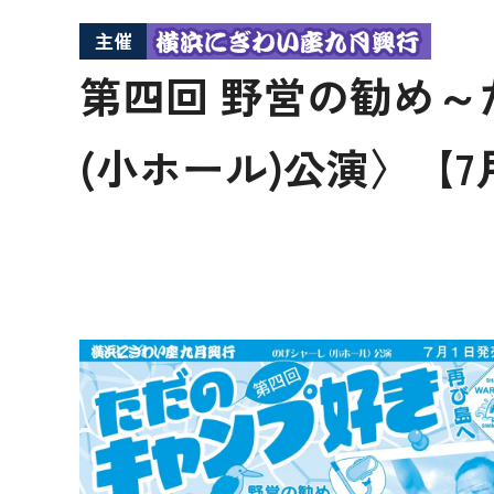
主催
第四回 野営の勧め～
(小ホール)公演〉【7