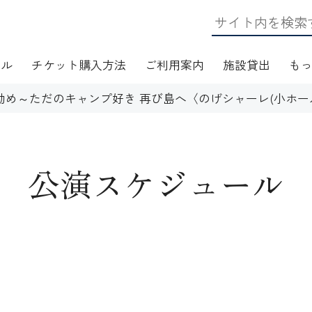
ール
チケット購入方法
ご利用案内
施設貸出
も
勧め～ただのキャンプ好き 再び島へ〈のげシャーレ(小ホール
公演スケジュール
日・アクセス
フロアマップ
施設資料
ワークショップ
応
無線LAN(Wi-Fi)利用案内
演芸Ｑ＆Ａ