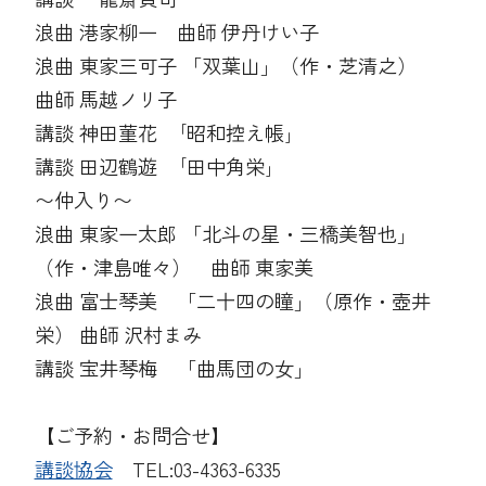
浪曲 港家柳一 曲師 伊丹けい子
浪曲 東家三可子 「双葉山」（作・芝清之）
曲師 馬越ノリ子
講談 神田菫花 ｢昭和控え帳｣
講談 田辺鶴遊 ｢田中角栄｣
〜仲入り〜
浪曲 東家一太郎 「北斗の星・三橋美智也」
（作・津島唯々） 曲師 東家美
浪曲 富士琴美 「二十四の瞳」（原作・壺井
栄） 曲師 沢村まみ
講談 宝井琴梅 「曲馬団の女」
【ご予約・お問合せ】
講談協会
TEL:03-4363-6335