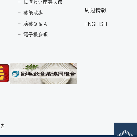
にぎわい座芸人伝
周辺情報
芸能散歩
ENGLISH
演芸Ｑ＆Ａ
電子根多帳
告