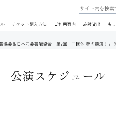
ール
チケット購入方法
ご利用案内
施設貸出
も
京演芸協会＆日本司会芸能協会 第2回「二団体 夢の競演！」
日・アクセス
フロアマップ
施設資料
ワークショップ
公演スケジュール
応
無線LAN(Wi-Fi)利用案内
演芸Ｑ＆Ａ