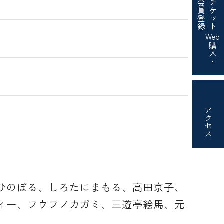
会員登録
チケット
Web
購入・
アクセス
ひのぼる、しろたにまもる、高田京子、
ィー、フウフノカガミ、三遊亭絵馬、元