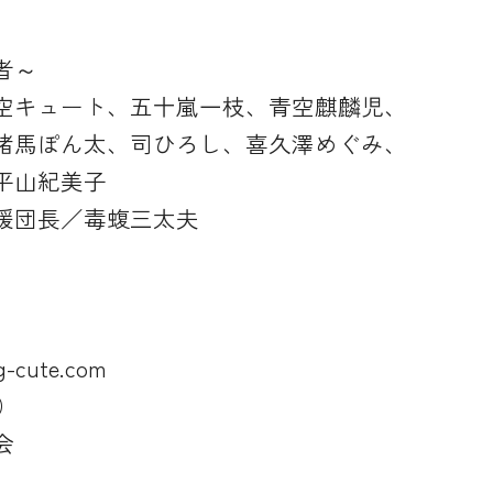
者～
空キュート、五十嵐一枝、青空麒麟児、
猪馬ぽん太、司ひろし、喜久澤めぐみ、
平山紀美子
援団長／毒蝮三太夫
】
cute.com
野）
会
）