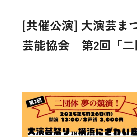
[共催公演] 大演芸ま
芸能協会 第2回「二