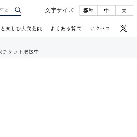
文字サイズ
標準
中
大
っと楽しむ大衆芸能
よくある質問
アクセス
 ※チケット取扱中
座席表
にぎわい座芸人伝
オリジナルグッズ
電子根多帳