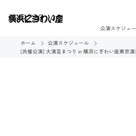
公演スケジュ
ホーム
公演スケジュール
[共催公演] 大演芸まつり in 横浜にぎわい座東
チケット
ご利用案内
施設貸出
もっと楽し
団体のお客様へ
開館時間・休館
利用料金
展示
購入方法
む
大衆芸能
バリアフリー対
芸能散歩