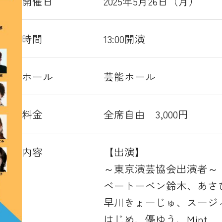
開催日
2025年5月26日（月）
時間
13:00開演
ホール
芸能ホール
料金
全席自由 3,000円
内容
【出演】
～東京演芸協会出演者～
ベートーベン鈴木、あさ
早川きょーじゅ、スージ
はじめ、優ゆう、Mint