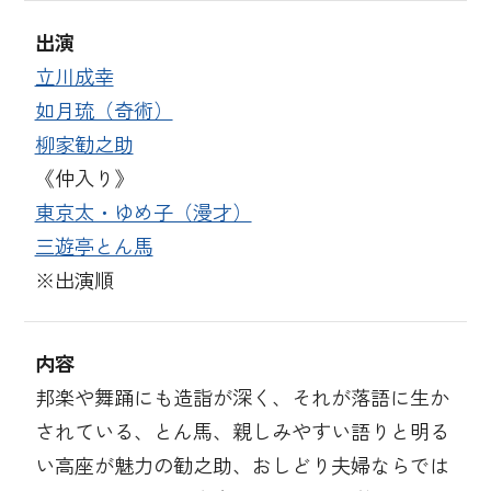
出演
立川成幸
如月琉（奇術）
柳家勧之助
《仲入り》
東京太・ゆめ子（漫才）
三遊亭とん馬
※出演順
内容
邦楽や舞踊にも造詣が深く、それが落語に生か
されている、とん馬、親しみやすい語りと明る
い高座が魅力の勧之助、おしどり夫婦ならでは