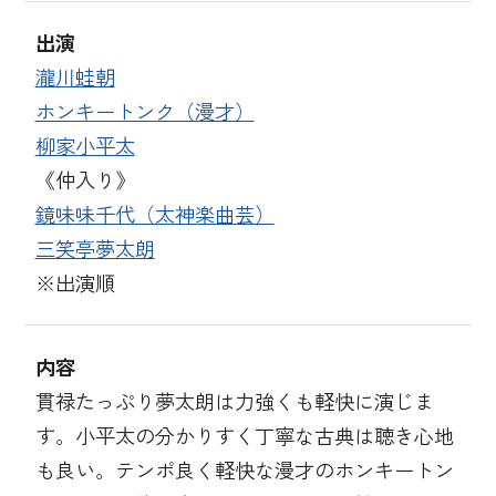
出演
瀧川蛙朝
ホンキートンク（漫才）
柳家小平太
《仲入り》
鏡味味千代（太神楽曲芸）
三笑亭夢太朗
※出演順
内容
貫禄たっぷり夢太朗は力強くも軽快に演じま
す。小平太の分かりすく丁寧な古典は聴き心地
も良い。テンポ良く軽快な漫才のホンキートン