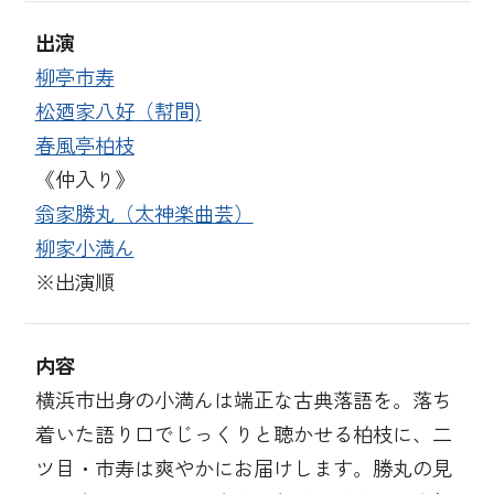
出演
柳亭市寿
松廼家八好（幇間)
春風亭柏枝
《仲入り》
翁家勝丸（太神楽曲芸）
柳家小満ん
※出演順
内容
横浜市出身の小満んは端正な古典落語を。落ち
着いた語り口でじっくりと聴かせる柏枝に、二
ツ目・市寿は爽やかにお届けします。勝丸の見