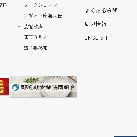
資料
ワークショップ
よくある質問
にぎわい座芸人伝
周辺情報
芸能散歩
ENGLISH
演芸Ｑ＆Ａ
電子根多帳