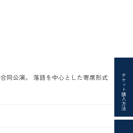
 合同公演。 落語を中心とした寄席形式
チケット
購入方法