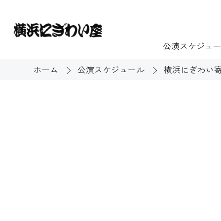
公演スケジュ
ホーム
公演スケジュール
横浜にぎわい寄
チケット
ご利用案内
施設貸出
もっと楽し
団体のお客様へ
開館時間・休館
利用料金
展示
購入方法
む
大衆芸能
バリアフリー対
芸能散歩