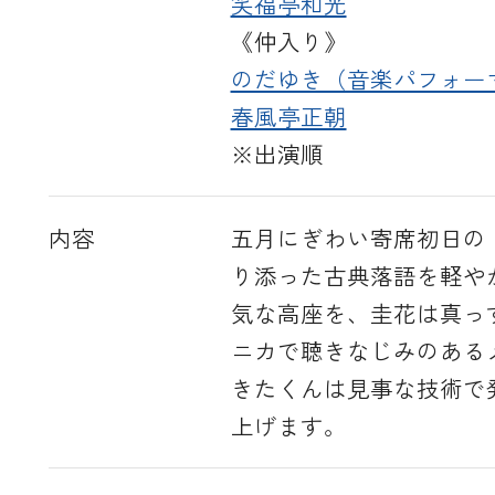
笑福亭和光
《仲入り》
のだゆき（音楽パフォー
春風亭正朝
※出演順
内容
五月にぎわい寄席初日の
り添った古典落語を軽や
気な高座を、圭花は真っ
ニカで聴きなじみのある
きたくんは見事な技術で
上げます。