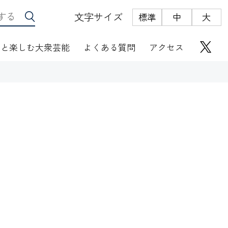
文字サイズ
標準
中
大
っと楽しむ大衆芸能
よくある質問
アクセス
座席表
にぎわい座芸人伝
オリジナルグッズ
電子根多帳