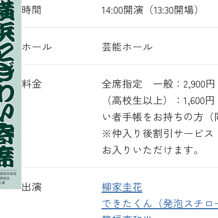
時間
14:00開演（13:30開場）
ホール
芸能ホール
料金
全席指定 一般：2,900円
（高校生以上）：1,600
い者手帳をお持ちの方（同
※仲入り後割引サービス：
お入りいただけます。
出演
柳家圭花
できたくん（発泡スチロ