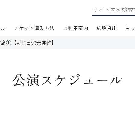
ール
チケット購入方法
ご利用案内
施設貸出
も
席①【4月1日発売開始】
公演スケジュール
日・アクセス
フロアマップ
施設資料
ワークショップ
応
無線LAN(Wi-Fi)利用案内
演芸Ｑ＆Ａ