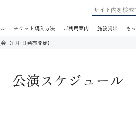
ール
チケット購入方法
ご利用案内
施設貸出
も
会【11月1日発売開始】
公演スケジュール
日・アクセス
フロアマップ
施設資料
ワークショップ
応
無線LAN(Wi-Fi)利用案内
演芸Ｑ＆Ａ