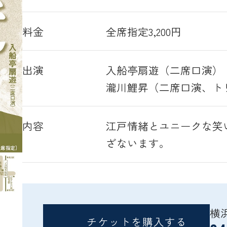
料金
全席指定3,200円
出演
入船亭扇遊（二席口演）
瀧川鯉昇（二席口演、ト
内容
江戸情緒とユニークな笑
ざないます。
横
チケットを購入する