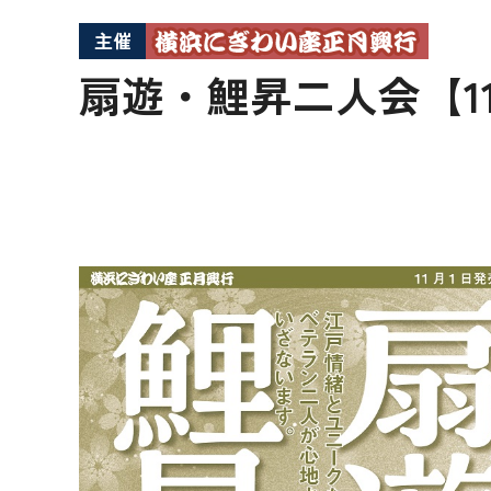
主催
扇遊・鯉昇二人会【1