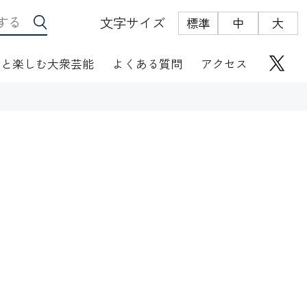
文字サイズ
標準
中
大
っと楽しむ大衆芸能
よくある質問
アクセス
座席表
にぎわい座芸人伝
オリジナルグッズ
電子根多帳