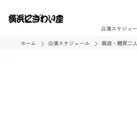
公演スケジュ
ホーム
公演スケジュール
扇遊・鯉昇二人
チケット
ご利用案内
施設貸出
もっと楽し
団体のお客様へ
開館時間・休館
利用料金
展示
購入方法
む
大衆芸能
バリアフリー対
芸能散歩