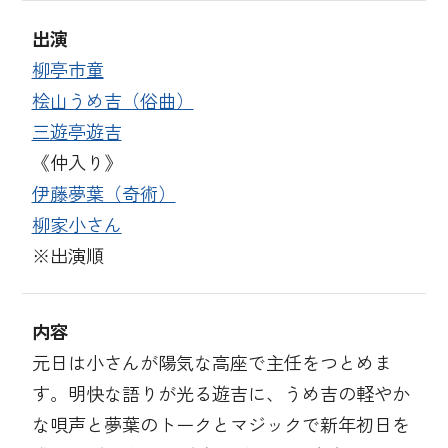
出演
柳亭市童
桧山うめ吉（俗曲）
三遊亭遊吉
《仲入り》
伊藤夢葉（奇術）
柳家小さん
※出演順
内容
元日は小さんが陽気な高座で主任をつとめま
す。明快な語りが光る遊吉に、うめ吉の軽やか
な唄声と夢葉のトークとマジックで新年初日を