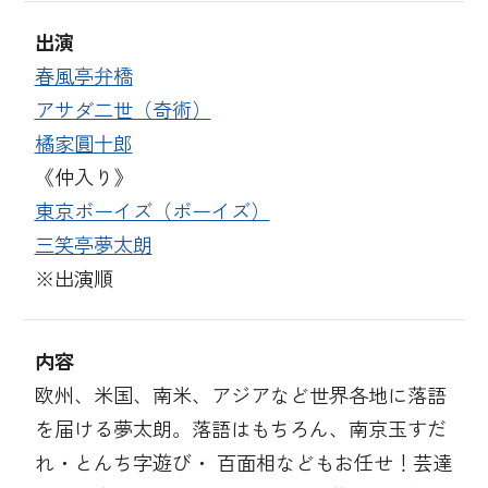
出演
春風亭弁橋
アサダ二世（奇術）
橘家圓十郎
《仲入り》
東京ボーイズ（ボーイズ）
三笑亭夢太朗
※出演順
内容
欧州、米国、南米、アジアなど世界各地に落語
を届ける夢太朗。落語はもちろん、南京玉すだ
れ・とんち字遊び・ 百面相などもお任せ！芸達