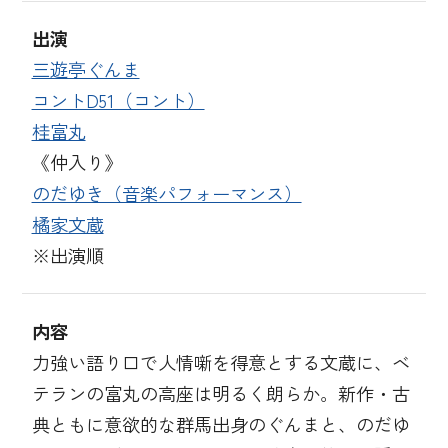
出演
三遊亭ぐんま
コントD51（コント）
桂富丸
《仲入り》
のだゆき（音楽パフォーマンス）
橘家文蔵
※出演順
内容
力強い語り口で人情噺を得意とする文蔵に、ベ
テランの富丸の高座は明るく朗らか。新作・古
典ともに意欲的な群馬出身のぐんまと、のだゆ