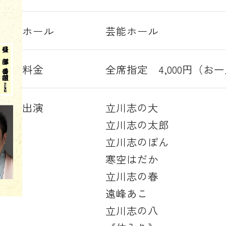
ホール
芸能ホール
料金
全席指定 4,000円（
出演
立川志の大
立川志の太郎
立川志のぽん
寒空はだか
立川志の春
遠峰あこ
立川志の八