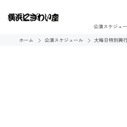
公演スケジュ
ホーム
公演スケジュール
大晦日特別興行
チケット
ご利用案内
施設貸出
もっと楽し
団体のお客様へ
開館時間・休館
利用料金
展示
購入方法
む
大衆芸能
バリアフリー対
芸能散歩