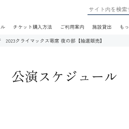
ール
チケット購入方法
ご利用案内
施設貸出
も
 2023クライマックス寄席 夜の部【抽選販売】
公演スケジュール
日・アクセス
フロアマップ
施設資料
ワークショップ
応
無線LAN(Wi-Fi)利用案内
演芸Ｑ＆Ａ