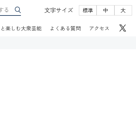
文字サイズ
標準
中
大
っと楽しむ大衆芸能
よくある質問
アクセス
座席表
にぎわい座芸人伝
オリジナルグッズ
電子根多帳