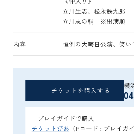
《仲入り》
立川生志、松永鉄九郎
立川志の輔 ※出演順
内容
恒例の大晦日公演、笑い
横
チケットを購入する
04
プレイガイドで購入
チケットぴあ
（Pコード : プレイ