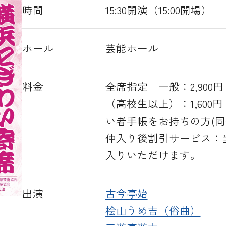
時間
15:30開演（15:00開場）
ホール
芸能ホール
料金
全席指定 一般：2,900円
（高校生以上）：1,600
い者手帳をお持ちの方(同伴
仲入り後割引サービス：当
入りいただけます。
出演
古今亭始
桧山うめ吉（俗曲）