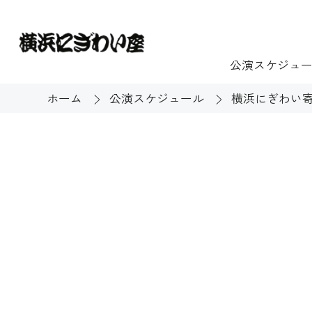
公演スケジュ
ホーム
公演スケジュール
横浜にぎわい寄
チケット
ご利用案内
施設貸出
もっと楽し
団体のお客様へ
開館時間・休館
利用料金
展示
購入方法
む
大衆芸能
バリアフリー対
芸能散歩