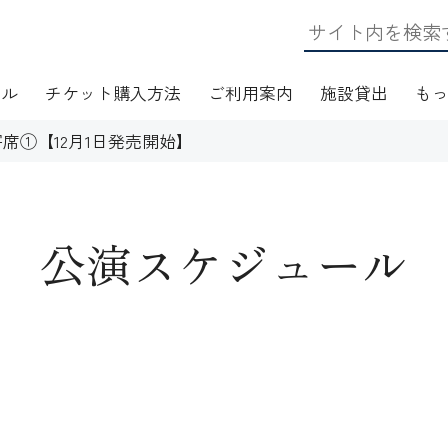
ール
チケット購入方法
ご利用案内
施設貸出
も
席①【12月1日発売開始】
公演スケジュール
日・アクセス
フロアマップ
施設資料
ワークショップ
応
無線LAN(Wi-Fi)利用案内
演芸Ｑ＆Ａ