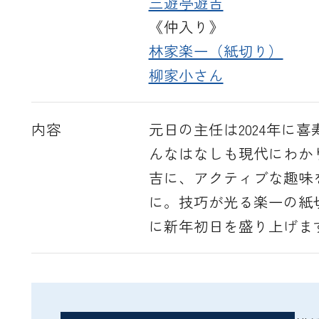
三遊亭遊吉
《仲入り》
林家楽一（紙切り）
柳家小さん
内容
元日の主任は2024年に
んなはなしも現代にわか
吉に、アクティブな趣味
に。技巧が光る楽一の紙
に新年初日を盛り上げま