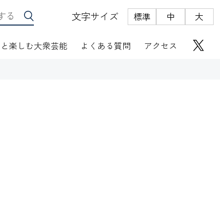
文字サイズ
標準
中
大
っと楽しむ大衆芸能
よくある質問
アクセス
座席表
にぎわい座芸人伝
オリジナルグッズ
電子根多帳