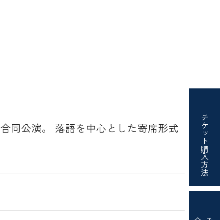
チケット
 合同公演。 落語を中心とした寄席形式
購入方法