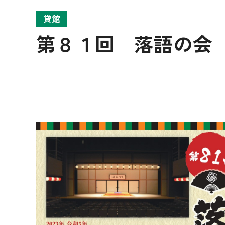
貸館
第８１回 落語の会