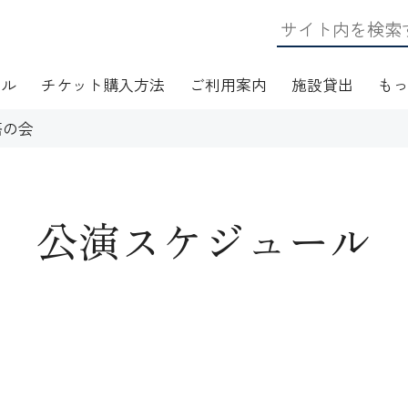
ール
チケット購入方法
ご利用案内
施設貸出
も
語の会
公演スケジュール
日・アクセス
フロアマップ
施設資料
ワークショップ
応
無線LAN(Wi-Fi)利用案内
演芸Ｑ＆Ａ