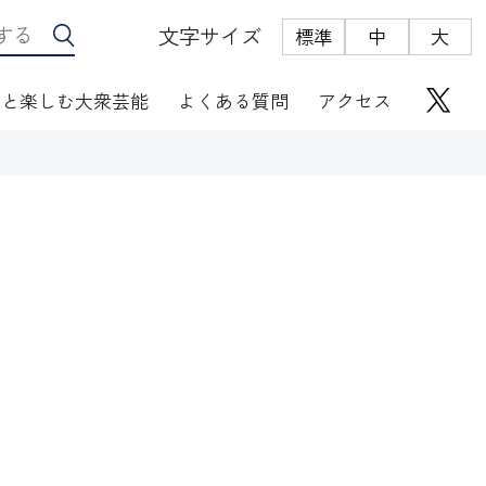
文字サイズ
標準
中
大
っと楽しむ大衆芸能
よくある質問
アクセス
座席表
にぎわい座芸人伝
オリジナルグッズ
電子根多帳