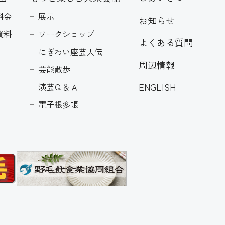
料金
展示
お知らせ
資料
ワークショップ
よくある質問
にぎわい座芸人伝
周辺情報
芸能散歩
ENGLISH
演芸Ｑ＆Ａ
電子根多帳