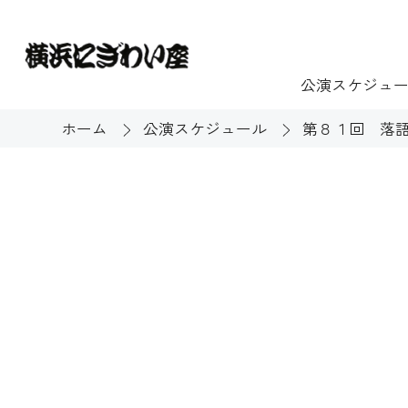
公演スケジュ
ホーム
公演スケジュール
第８１回 落
チケット
ご利用案内
施設貸出
もっと楽し
団体のお客様へ
開館時間・休館
利用料金
展示
購入方法
む
大衆芸能
バリアフリー対
芸能散歩