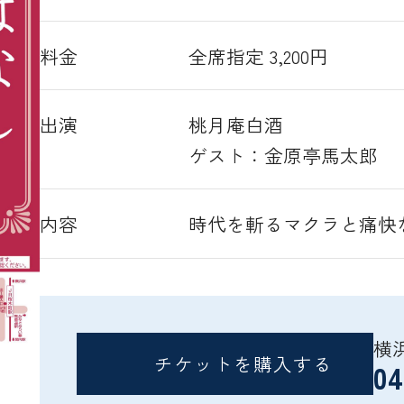
料金
全席指定 3,200円
出演
桃月庵白酒
ゲスト：金原亭馬太郎
内容
時代を斬るマクラと痛快
横
チケットを購入する
04