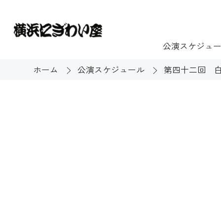
公演スケジュ
ホーム
公演スケジュール
第四十二回 白
チケット
ご利用案内
施設貸出
もっと楽し
団体のお客様へ
開館時間・休館
利用料金
展示
購入方法
む
大衆芸能
バリアフリー対
芸能散歩