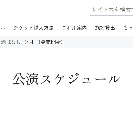
ール
チケット購入方法
ご利用案内
施設貸出
も
酒ばなし【4月1日発売開始】
公演スケジュール
日・アクセス
フロアマップ
施設資料
ワークショップ
応
無線LAN(Wi-Fi)利用案内
演芸Ｑ＆Ａ