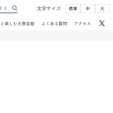
文字サイズ
標準
中
大
っと楽しむ大衆芸能
よくある質問
アクセス
座席表
にぎわい座芸人伝
オリジナルグッズ
電子根多帳