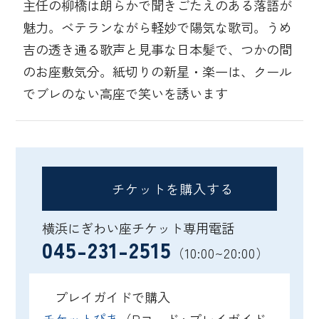
主任の柳橋は朗らかで聞きごたえのある落語が
魅力。ベテランながら軽妙で陽気な歌司。うめ
吉の透き通る歌声と見事な日本髪で、つかの間
のお座敷気分。紙切りの新星・楽一は、クール
でブレのない高座で笑いを誘います
チケットを購入する
横浜にぎわい座チケット専用電話
045-231-2515
（10:00~20:00）
プレイガイドで購入
チケットぴあ
（Pコード : プレイガイド