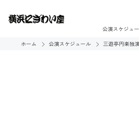
公演スケジュ
ホーム
公演スケジュール
三遊亭円楽独演
チケット
ご利用案内
施設貸出
もっと楽し
団体のお客様へ
開館時間・休館
利用料金
展示
購入方法
む
大衆芸能
バリアフリー対
芸能散歩