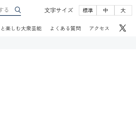
文字サイズ
標準
中
大
っと楽しむ大衆芸能
よくある質問
アクセス
座席表
にぎわい座芸人伝
オリジナルグッズ
電子根多帳