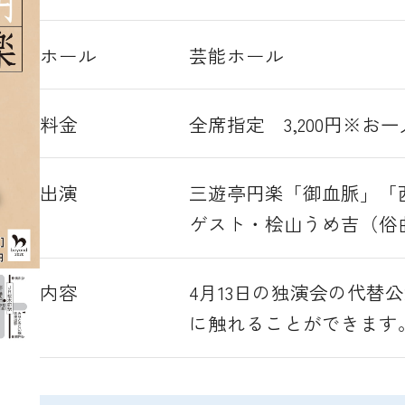
ホール
芸能ホール
料金
全席指定 3,200円※お
出演
三遊亭円楽「御血脈」「
ゲスト・桧山うめ吉（俗
内容
4月13日の独演会の代替
に触れることができます