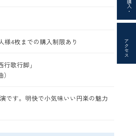
購入・
一人様4枚までの購入制限あり
アクセス
西行歌行脚」
曲）
公演です。明快で小気味いい円楽の魅力
。