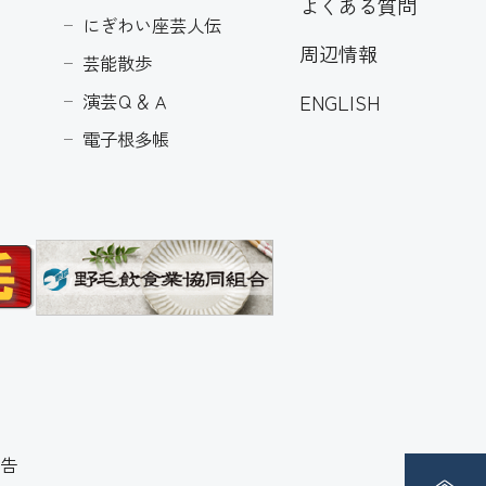
よくある質問
にぎわい座芸人伝
周辺情報
芸能散歩
ENGLISH
演芸Ｑ＆Ａ
電子根多帳
告