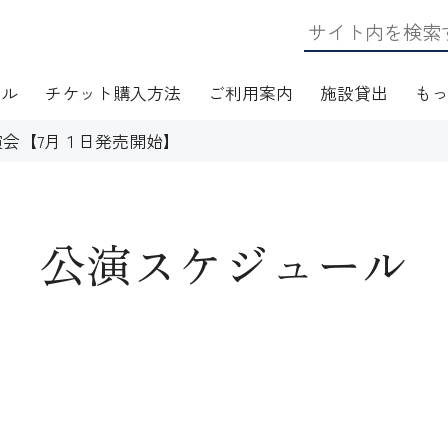
ール
チケット購入方法
ご利用案内
施設貸出
も
会【7月１日発売開始】
公演スケジュール
日・アクセス
フロアマップ
施設資料
ワークショップ
応
無線LAN(Wi-Fi)利用案内
演芸Ｑ＆Ａ