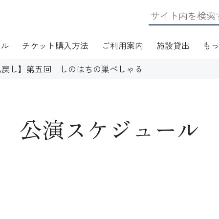
ール
チケット購入方法
ご利用案内
施設貸出
も
払戻し】第五回 しのはちの巣ぺしゃる
公演スケジュール
日・アクセス
フロアマップ
施設資料
ワークショップ
応
無線LAN(Wi-Fi)利用案内
演芸Ｑ＆Ａ