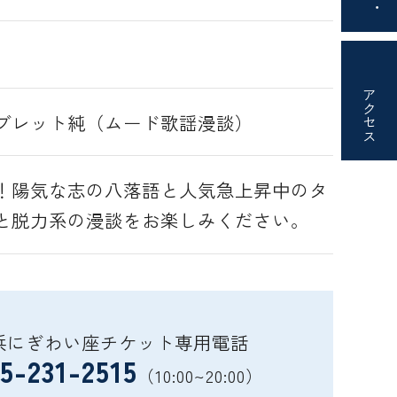
アクセス
ブレット純（ムード歌謡漫談）
！陽気な志の八落語と人気急上昇中のタ
と脱力系の漫談をお楽しみください。
浜にぎわい座チケット専用電話
5-231-2515
（10:00~20:00）