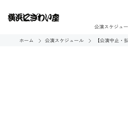
公演スケジュ
ホーム
公演スケジュール
【公演中止・
チケット
ご利用案内
施設貸出
もっと楽し
団体のお客様へ
開館時間・休館
利用料金
展示
購入方法
む
大衆芸能
バリアフリー対
芸能散歩