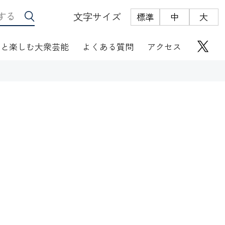
文字サイズ
標準
中
大
っと楽しむ大衆芸能
よくある質問
アクセス
座席表
にぎわい座芸人伝
オリジナルグッズ
電子根多帳