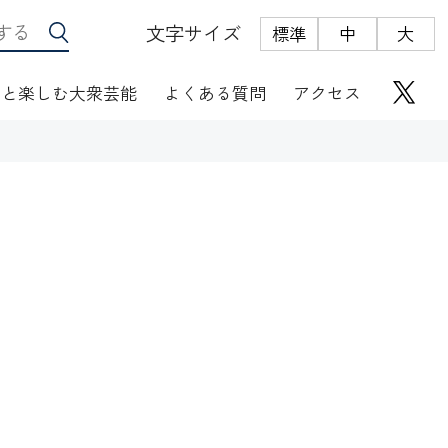
文字サイズ
標準
中
大
っと楽しむ大衆芸能
よくある質問
アクセス
座席表
にぎわい座芸人伝
オリジナルグッズ
電子根多帳