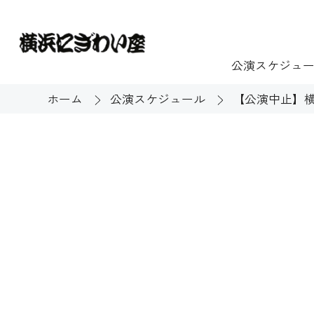
公演スケジュ
ホーム
公演スケジュール
【公演中止】
チケット
ご利用案内
施設貸出
もっと楽し
団体のお客様へ
開館時間・休館
利用料金
展示
購入方法
む
大衆芸能
バリアフリー対
芸能散歩