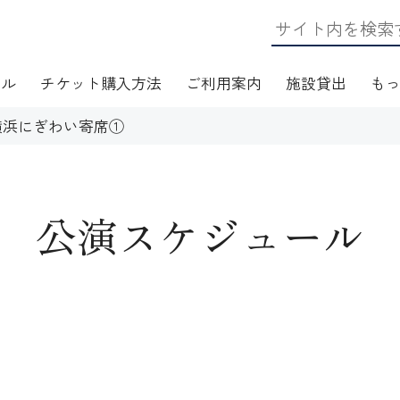
ール
チケット購入方法
ご利用案内
施設貸出
も
横浜にぎわい寄席①
公演スケジュール
日・アクセス
フロアマップ
施設資料
ワークショップ
応
無線LAN(Wi-Fi)利用案内
演芸Ｑ＆Ａ