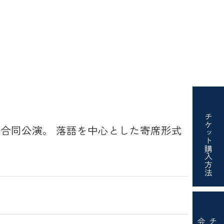
チケット
 合同公演。 落語を中心とした寄席形式
購入方法