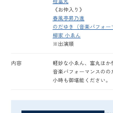
桂富丸
《お仲入り》
春風亭昇乃進
のだゆき（音楽パフォー
柳家 小ゑん
※出演順
内容
軽妙な小ゑん、富丸ほか
音楽パフォーマンスのの
小時も御堪能ください。