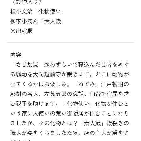
《お仲入り》
桂小文治「化物使い」
柳家小満ん「素人鰻」
※出演順
内容
「さじ加減」恋わずらいで寝込んだ芸者をめぐ
る騒動を大岡越前守が裁きます。どこに動物が
出てくるかはお楽しみ。「ねずみ」江戸初期の
彫刻の名人、左甚五郎の逸話。仙台で宿屋を営
む親子を助けます。「化物使い」化物が住むと
いう家に人使いの荒い御隠居が住むことになり
ましたが、その化物とは？「素人鰻」鰻裂きの
職人が姿をくらましたため、店の主人が鰻をさ