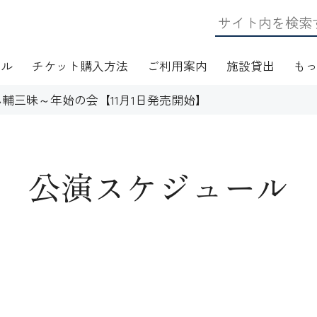
ール
チケット購入方法
ご利用案内
施設貸出
も
輔三昧～年始の会【11月1日発売開始】
公演スケジュール
日・アクセス
フロアマップ
施設資料
ワークショップ
応
無線LAN(Wi-Fi)利用案内
演芸Ｑ＆Ａ