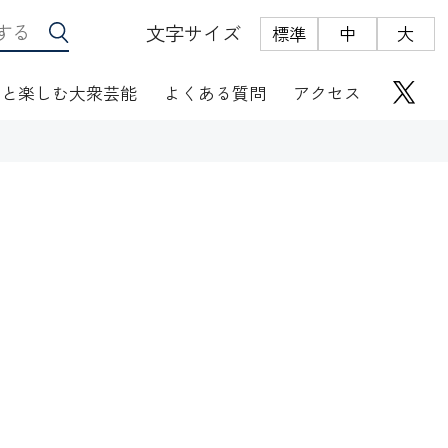
文字サイズ
標準
中
大
っと楽しむ大衆芸能
よくある質問
アクセス
座席表
にぎわい座芸人伝
オリジナルグッズ
電子根多帳