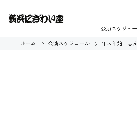
公演スケジュ
ホーム
公演スケジュール
年末年始 志ん
チケット
ご利用案内
施設貸出
もっと楽し
団体のお客様へ
開館時間・休館
利用料金
展示
購入方法
む
大衆芸能
バリアフリー対
芸能散歩