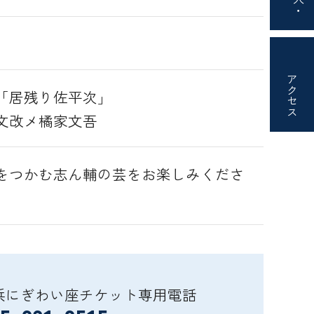
アクセス
「居残り佐平次」
文改メ橘家文吾
をつかむ志ん輔の芸をお楽しみくださ
浜にぎわい座チケット専用電話