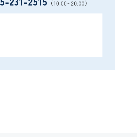
5-231-2515
（10:00~20:00）
）