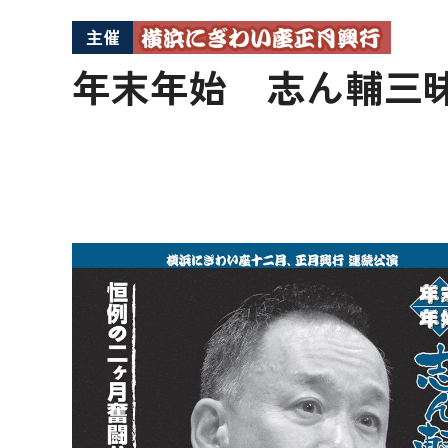
主催
年末年始 志ん輔三昧