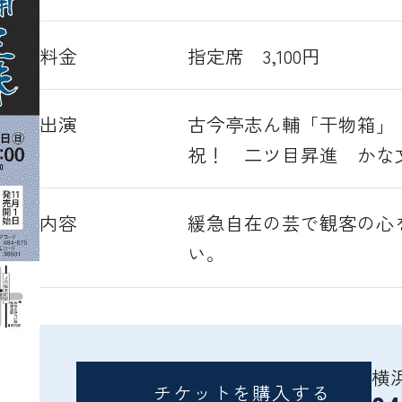
料金
指定席 3,100円
出演
古今亭志ん輔「干物箱」
祝！ 二ツ目昇進 かな
内容
緩急自在の芸で観客の心
い。
横
チケットを購入する