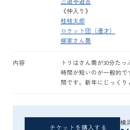
三遊亭遊吉
《仲入り》
桂枝太郎
ロケット団（漫才）
柳家さん喬
内容
トリはさん喬が30分た
時間が短いのが一般的で
間です。新年にじっくり
横
チケットを購入する