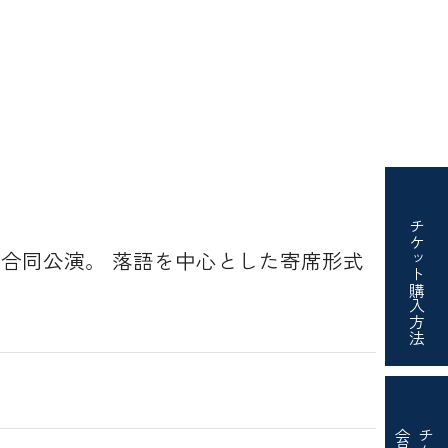
チケット
 合同公演。 落語を中心とした寄席形式
購入方法