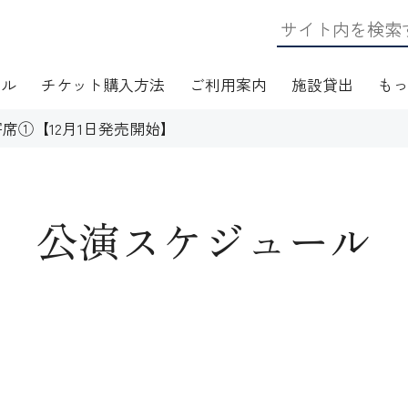
ール
チケット購入方法
ご利用案内
施設貸出
も
席①【12月1日発売開始】
公演スケジュール
日・アクセス
フロアマップ
施設資料
ワークショップ
応
無線LAN(Wi-Fi)利用案内
演芸Ｑ＆Ａ