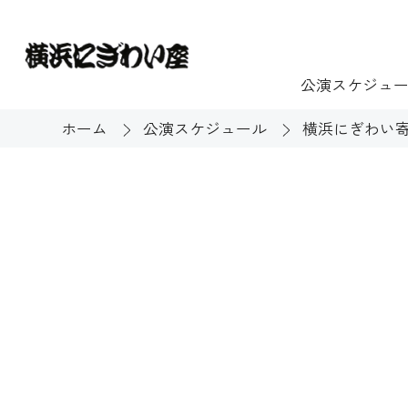
公演スケジュ
ホーム
公演スケジュール
横浜にぎわい寄
チケット
ご利用案内
施設貸出
もっと楽し
団体のお客様へ
開館時間・休館
利用料金
展示
購入方法
む
大衆芸能
バリアフリー対
芸能散歩