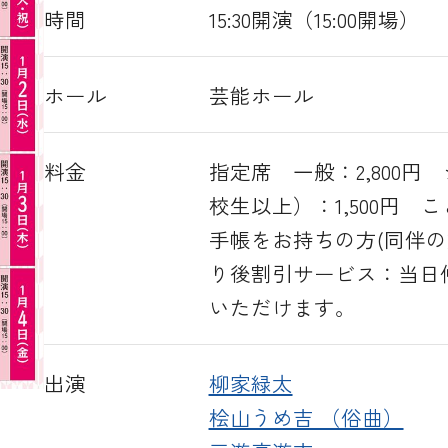
時間
15:30開演（15:00開場）
ホール
芸能ホール
料金
指定席 一般：2,800円 
校生以上）：1,500円 
手帳をお持ちの方(同伴の方
り後割引サービス：当日仲
いただけます。
出演
柳家緑太
桧山うめ吉 （俗曲）