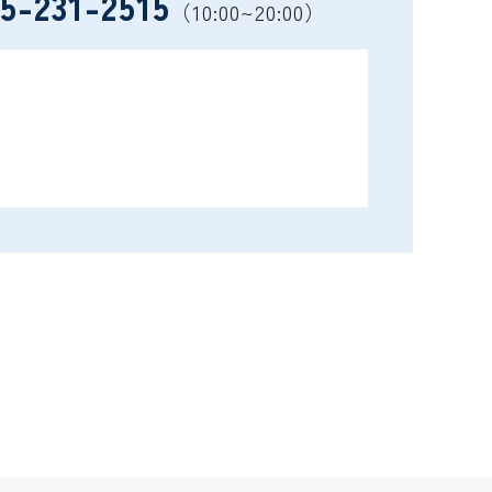
5-231-2515
（10:00~20:00）
）