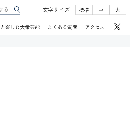
文字サイズ
標準
中
大
っと楽しむ大衆芸能
よくある質問
アクセス
座席表
にぎわい座芸人伝
オリジナルグッズ
電子根多帳