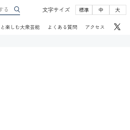
文字サイズ
標準
中
大
っと楽しむ大衆芸能
よくある質問
アクセス
座席表
にぎわい座芸人伝
オリジナルグッズ
電子根多帳