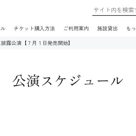
ール
チケット購入方法
ご利用案内
施設貸出
も
進披露公演【７月１日発売開始】
公演スケジュール
日・アクセス
フロアマップ
施設資料
ワークショップ
応
無線LAN(Wi-Fi)利用案内
演芸Ｑ＆Ａ