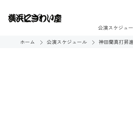
公演スケジュ
ホーム
公演スケジュール
神田蘭真打昇
チケット
ご利用案内
施設貸出
もっと楽し
団体のお客様へ
開館時間・休館
利用料金
展示
購入方法
む
大衆芸能
バリアフリー対
芸能散歩