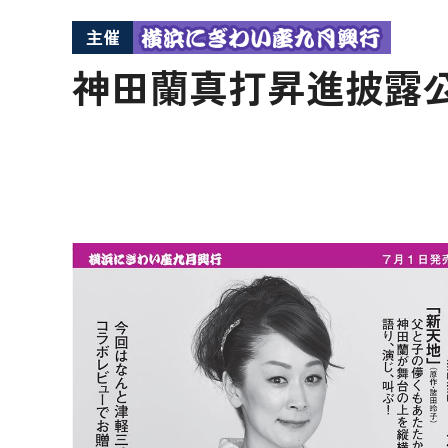
主催
神田蘭真打昇進披露