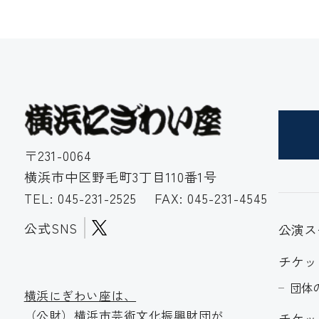
〒231-0064
横浜市中区野毛町3丁目110番1号
TEL:
045-231-2525
FAX: 045-231-4545
公式SNS
公演ス
チケッ
団体
横浜にぎわい座は、
（公財）横浜市芸術文化振
興財団が
チケッ