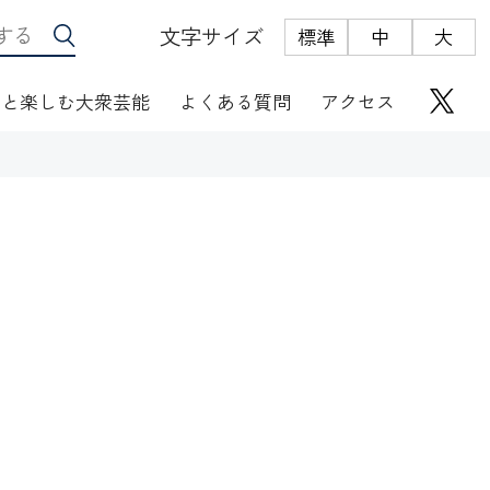
文字サイズ
標準
中
大
っと楽しむ大衆芸能
よくある質問
アクセス
座席表
にぎわい座芸人伝
オリジナルグッズ
電子根多帳