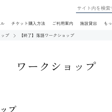
ール
チケット購入方法
ご利用案内
施設貸出
も
ョップ
【終了】落語ワークショップ
ワークショップ
日・アクセス
フロアマップ
施設資料
ワークショップ
応
無線LAN(Wi-Fi)利用案内
演芸Ｑ＆Ａ
ップ