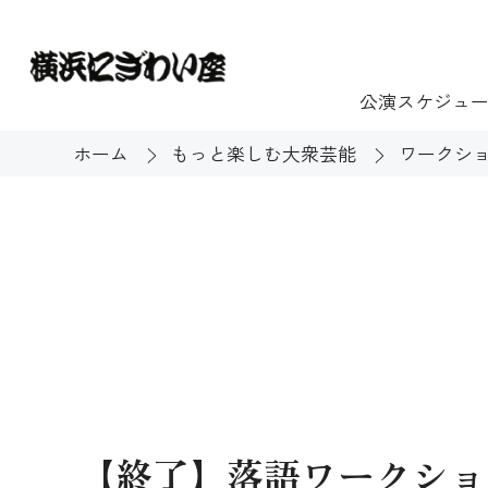
公演スケジュ
ホーム
もっと楽しむ大衆芸能
ワークシ
チケット
ご利用案内
施設貸出
もっと楽し
団体のお客様へ
開館時間・休館
利用料金
展示
購入方法
む
大衆芸能
バリアフリー対
芸能散歩
【終了】落語ワークショ