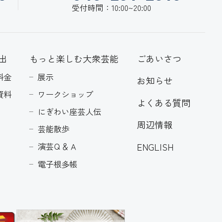
受付時間：10:00~20:00
出
もっと楽しむ大衆芸能
ごあいさつ
料金
展示
お知らせ
資料
ワークショップ
よくある質問
にぎわい座芸人伝
周辺情報
芸能散歩
ENGLISH
演芸Ｑ＆Ａ
電子根多帳