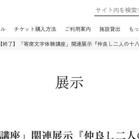
ール
チケット購入方法
ご利用案内
施設貸出
も
【終了】「寄席文字体験講座」関連展示『仲良し二人の十
展示
日・アクセス
フロアマップ
施設資料
ワークショップ
応
無線LAN(Wi-Fi)利用案内
演芸Ｑ＆Ａ
講座」関連展示『仲良し二人