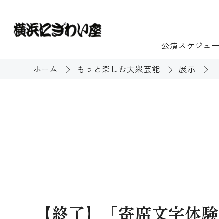
公演スケジュ
ホーム
もっと楽しむ大衆芸能
展示
チケット
ご利用案内
施設貸出
もっと楽し
団体のお客様へ
開館時間・休館
利用料金
展示
購入方法
む
大衆芸能
バリアフリー対
芸能散歩
【終了】「寄席文字体験