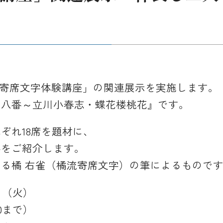
画「寄席文字体験講座」の関連展示を実施します。
十八番～立川小春志・蝶花楼桃花』です。
ぞれ18席を題材に、
字をご紹介します。
る橘 右雀（橘流寄席文字）の筆によるもので
日（火）
00まで）