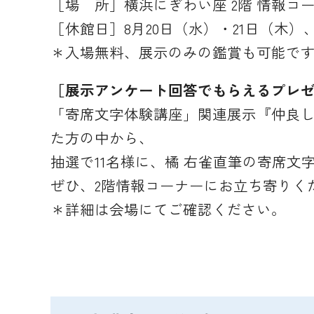
［場 所］横浜にぎわい座 2階 情報コ
［休館日］8月20日（水）・21日（木）、
＊入場無料、展示のみの鑑賞も可能で
［展示アンケート回答でもらえるプレ
「寄席文字体験講座」関連展示『仲良
た方の中から、
抽選で11名様に、橘 右雀直筆の寄席
ぜひ、2階情報コーナーにお立ち寄りく
＊詳細は会場にてご確認ください。