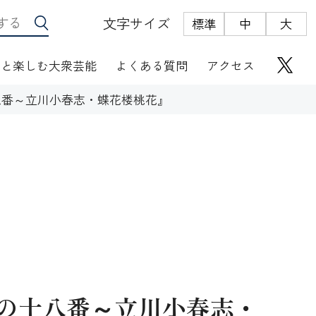
文字サイズ
標準
中
大
っと楽しむ大衆芸能
よくある質問
アクセス
八番～立川小春志・蝶花楼桃花』
座席表
にぎわい座芸人伝
オリジナルグッズ
電子根多帳
の十八番～立川小春志・