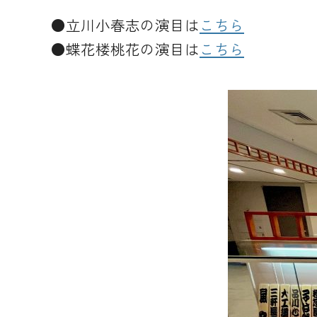
●立川小春志の演目は
こちら
●蝶花楼桃花の演目は
こちら