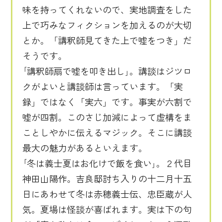
味を持ってくれないので、実地調査をした
上で巧みなフィクションを加えるのが大切
とか。「講釈師見てきた上で嘘をつき」だ
そうです。
｢講釈師扇で嘘を叩き出し｣。講談はジツロ
クがよいと講談師は言っています。「実
録」ではなく「実六」です。事実が六割で
嘘が四割。このさじ加減によって虚構をま
ことしやかに伝えるマジック。そこに講談
最大の魅力があるといえます。
｢冬は義士夏はお化けで飯を食い｣。２代目
神田山陽作。吉良邸討ち入りの十二月十五
日にあわせて冬は赤穂義士伝、忠臣蔵が人
気。夏場は怪談が喜ばれます。実は下の句